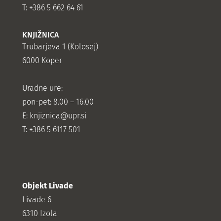
T: +386 5 662 64 61
KNJIŽNICA
Trubarjeva 1 (Kolosej)
6000 Koper
Uradne ure:
pon-pet: 8.00 – 16.00
E: knjiznica@upr.si
T: +386 5 6117 501
Objekt Livade
Livade 6
6310 Izola