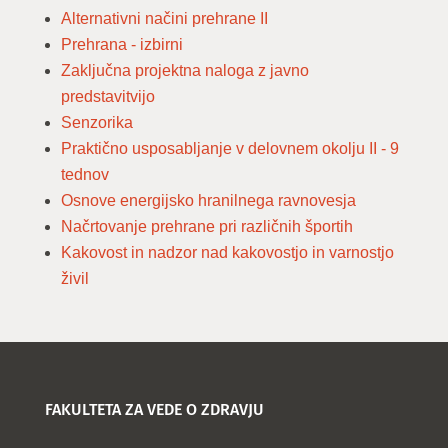
Alternativni načini prehrane II
Prehrana - izbirni
Zaključna projektna naloga z javno
predstavitvijo
Senzorika
Praktično usposabljanje v delovnem okolju II - 9
tednov
Osnove energijsko hranilnega ravnovesja
Načrtovanje prehrane pri različnih športih
Kakovost in nadzor nad kakovostjo in varnostjo
živil
FAKULTETA ZA VEDE O ZDRAVJU