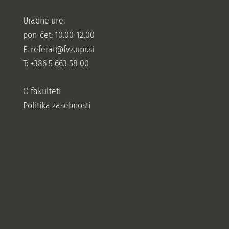
Uradne ure:
pon-čet: 10.00-12.00
E:
referat@fvz.upr.si
T: +386 5 663 58 00
O fakulteti
Politika zasebnosti