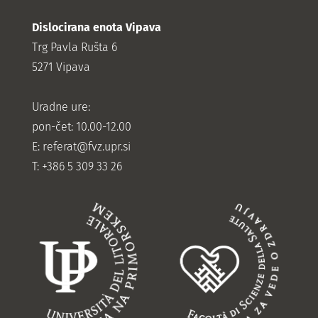
Dislocirana enota Vipava
Trg Pavla Rušta 6
5271 Vipava
Uradne ure:
pon-čet: 10.00-12.00
E:
referat@fvz.upr.si
T: +386 5 309 33 26