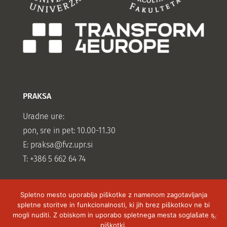
PRAKSA
Uradne ure:
pon, sre in pet: 10.00-11.30
E:
praksa@fvz.upr.si
T: +386 5 662 64 74
Spletno mesto uporablja piškotke z namenom zagotavljanja
spletne storitve in funkcionalnosti, ki jih brez piškotkov ne bi
mogli nuditi. Z obiskom in uporabo spletnega mesta soglašate s
piškotki.