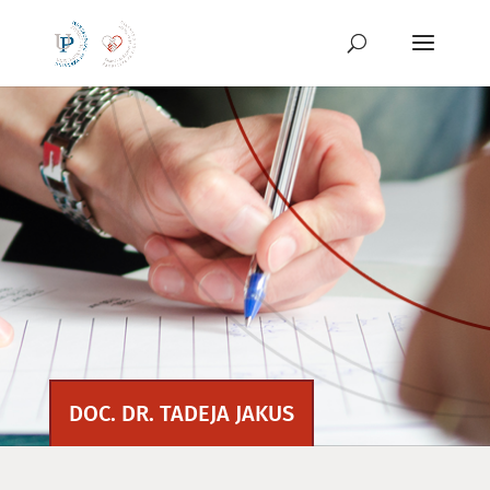
Preskoči
na
vsebino
DOC. DR. TADEJA JAKUS