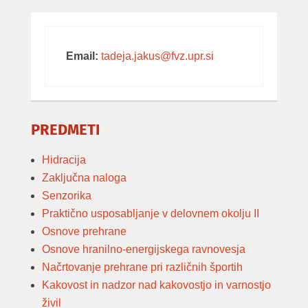
Email:
tadeja.jakus@fvz.upr.si
PREDMETI
Hidracija
Zaključna naloga
Senzorika
Praktično usposabljanje v delovnem okolju II
Osnove prehrane
Osnove hranilno-energijskega ravnovesja
Načrtovanje prehrane pri različnih športih
Kakovost in nadzor nad kakovostjo in varnostjo
živil