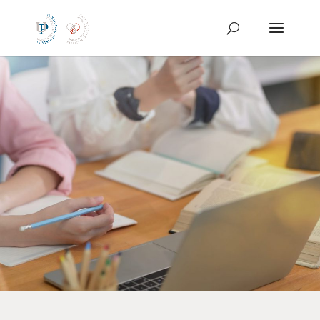
Preskoči
na
vsebino