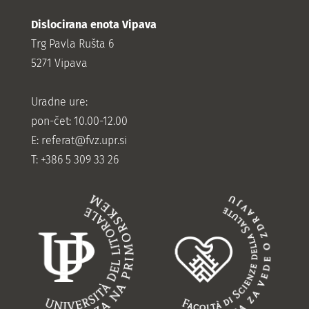
Dislocirana enota Vipava
Trg Pavla Rušta 6
5271 Vipava
Uradne ure:
pon-čet: 10.00-12.00
E:
referat@fvz.upr.si
T: +386 5 309 33 26