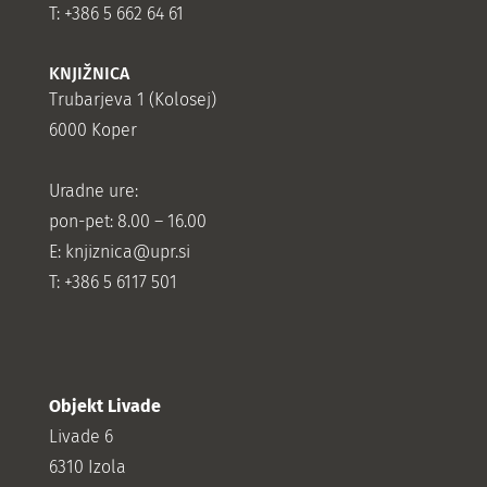
T: +386 5 662 64 61
KNJIŽNICA
Trubarjeva 1 (Kolosej)
6000 Koper
Uradne ure:
pon-pet: 8.00 – 16.00
E: knjiznica@upr.si
T: +386 5 6117 501
Objekt Livade
Livade 6
6310 Izola