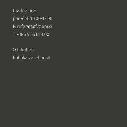
Uradne ure:
pon-čet: 10.00-12.00
E:
referat@fvz.upr.si
T: +386 5 663 58 00
O fakulteti
Politika zasebnosti