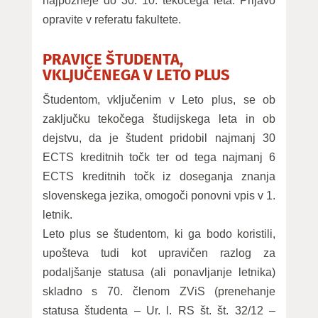
najpozneje do 30. 10. tekočega leta. Prijavo
opravite v referatu fakultete.
PRAVICE ŠTUDENTA,
VKLJUČENEGA V LETO PLUS
Študentom, vključenim v Leto plus, se ob
zaključku tekočega študijskega leta in ob
dejstvu, da je študent pridobil najmanj 30
ECTS kreditnih točk ter od tega najmanj 6
ECTS kreditnih točk iz doseganja znanja
slovenskega jezika, omogoči ponovni vpis v 1.
letnik.
Leto plus se študentom, ki ga bodo koristili,
upošteva tudi kot upravičen razlog za
podaljšanje statusa (ali ponavljanje letnika)
skladno s 70. členom ZViS (prenehanje
statusa študenta – Ur. l. RS št. št. 32/12 –