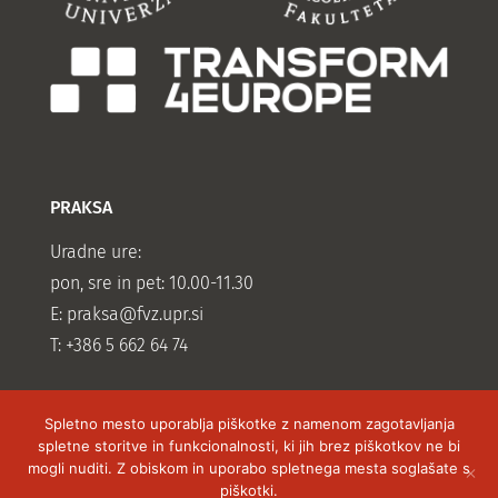
PRAKSA
Uradne ure:
pon, sre in pet: 10.00-11.30
E:
praksa@fvz.upr.si
T: +386 5 662 64 74
Spletno mesto uporablja piškotke z namenom zagotavljanja
spletne storitve in funkcionalnosti, ki jih brez piškotkov ne bi
mogli nuditi. Z obiskom in uporabo spletnega mesta soglašate s
piškotki.
Vse pravice pridržane Fakulteta za vede o zdravju,