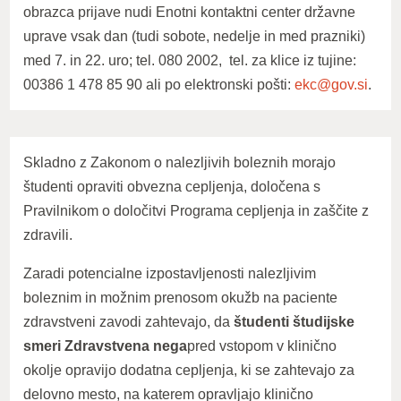
obrazca prijave nudi Enotni kontaktni center državne
uprave vsak dan (tudi sobote, nedelje in med prazniki)
med 7. in 22. uro; tel. 080 2002, tel. za klice iz tujine:
00386 1 478 85 90 ali po elektronski pošti:
ekc@gov.si
.
Skladno z Zakonom o nalezljivih boleznih morajo
študenti opraviti obvezna cepljenja, določena s
Pravilnikom o določitvi Programa cepljenja in zaščite z
zdravili.
Zaradi potencialne izpostavljenosti nalezljivim
boleznim in možnim prenosom okužb na paciente
zdravstveni zavodi zahtevajo, da
študenti študijske
smeri Zdravstvena nega
pred vstopom v klinično
okolje opravijo dodatna cepljenja, ki se zahtevajo za
delovno mesto, na katerem opravljajo klinično