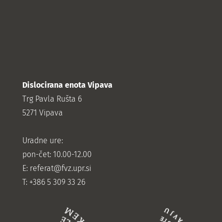
Dislocirana enota Vipava
Trg Pavla Rušta 6
5271 Vipava
Uradne ure:
pon-čet: 10.00-12.00
E:
referat@fvz.upr.si
T: +386 5 309 33 26