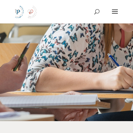
Preskoči
na
vsebino