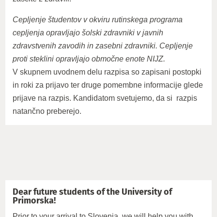
Cepljenje študentov v okviru rutinskega programa
cepljenja opravljajo šolski zdravniki v javnih
zdravstvenih zavodih in zasebni zdravniki. Cepljenje
proti steklini opravljajo območne enote NIJZ.
V skupnem uvodnem delu razpisa so zapisani postopki
in roki za prijavo ter druge pomembne informacije glede
prijave na razpis. Kandidatom svetujemo, da si razpis
natančno preberejo.
Dear future students of the University of
Primorska!
Prior to your arrival to Slovenia, we will help you with