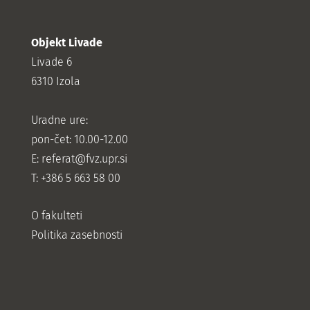
Objekt Livade
Livade 6
6310 Izola
Uradne ure:
pon-čet: 10.00-12.00
E:
referat@fvz.upr.si
T: +386 5 663 58 00
O fakulteti
Politika zasebnosti