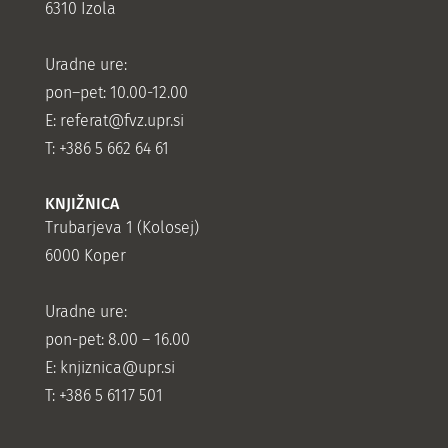
6310 Izola
Uradne ure:
pon–pet: 10.00-12.00
E:
referat@fvz.upr.si
T: +386 5 662 64 61
KNJIŽNICA
Trubarjeva 1 (Kolosej)
6000 Koper
Uradne ure:
pon-pet: 8.00 – 16.00
E: knjiznica@upr.si
T: +386 5 6117 501