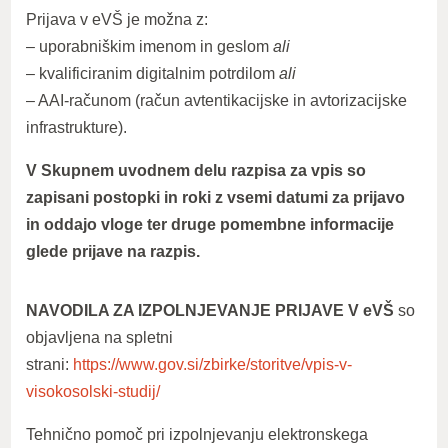
Prijava v eVŠ je možna z:
– uporabniškim imenom in geslom
ali
– kvalificiranim digitalnim potrdilom
ali
– AAI-računom (račun avtentikacijske in avtorizacijske
infrastrukture).
V
Skupnem uvodnem delu razpisa za vpis so
zapisani postopki in roki z vsemi datumi za prijavo
in oddajo vloge ter druge pomembne informacije
glede prijave na razpis.
NAVODILA ZA IZPOLNJEVANJE PRIJAVE V eVŠ
so
objavljena na spletni
strani:
https://www.gov.si/zbirke/storitve/vpis-v-
visokosolski-studij/
Tehnično pomoč pri izpolnjevanju elektronskega