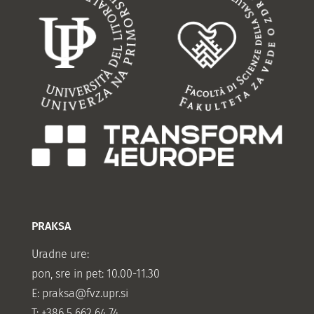
PRAKSA
Uradne ure:
pon, sre in pet: 10.00-11.30
E:
praksa@fvz.upr.si
T: +386 5 662 64 74