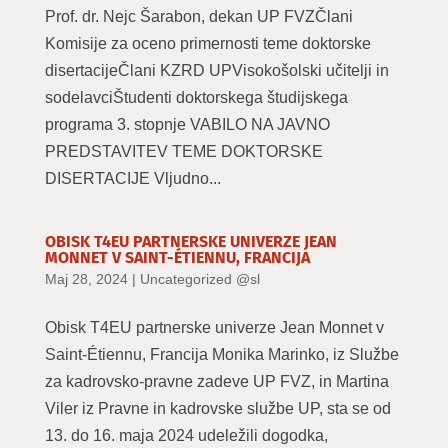
Prof. dr. Nejc Šarabon, dekan UP FVZČlani
Komisije za oceno primernosti teme doktorske
disertacijeČlani KZRD UPVisokošolski učitelji in
sodelavciŠtudenti doktorskega študijskega
programa 3. stopnje VABILO NA JAVNO
PREDSTAVITEV TEME DOKTORSKE
DISERTACIJE Vljudno...
OBISK T4EU PARTNERSKE UNIVERZE JEAN
MONNET V SAINT-ÉTIENNU, FRANCIJA
Maj 28, 2024
|
Uncategorized @sl
Obisk T4EU partnerske univerze Jean Monnet v
Saint-Étiennu, Francija Monika Marinko, iz Službe
za kadrovsko-pravne zadeve UP FVZ, in Martina
Viler iz Pravne in kadrovske službe UP, sta se od
13. do 16. maja 2024 udeležili dogodka,