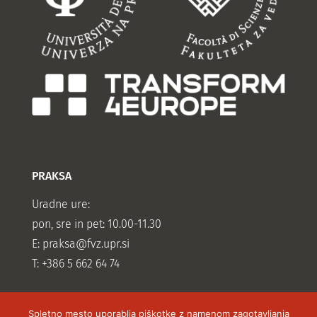
PRAKSA
Uradne ure:
pon, sre in pet: 10.00-11.30
E:
praksa@fvz.upr.si
T: +386 5 662 64 74
Spletno mesto uporablja piškotke z namenom zagotavljanja