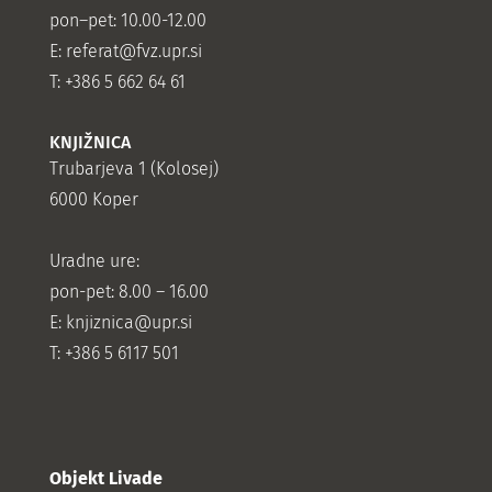
pon–pet: 10.00-12.00
E:
referat@fvz.upr.si
T: +386 5 662 64 61
KNJIŽNICA
Trubarjeva 1 (Kolosej)
6000 Koper
Uradne ure:
pon-pet: 8.00 – 16.00
E: knjiznica@upr.si
T: +386 5 6117 501
Objekt Livade