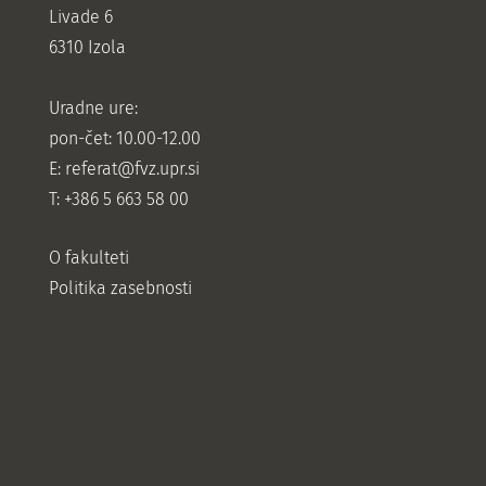
Livade 6
6310 Izola
Uradne ure:
pon-čet: 10.00-12.00
E:
referat@fvz.upr.si
T: +386 5 663 58 00
O fakulteti
Politika zasebnosti