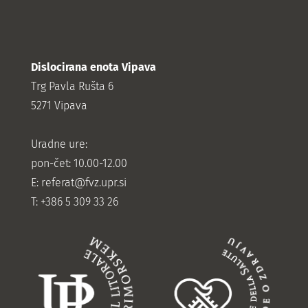
Dislocirana enota Vipava
Trg Pavla Rušta 6
5271 Vipava
Uradne ure:
pon-čet: 10.00-12.00
E:
referat@fvz.upr.si
T: +386 5 309 33 26