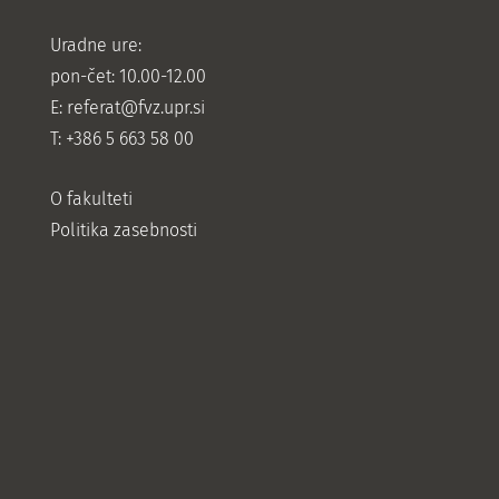
Uradne ure:
pon-čet: 10.00-12.00
E:
referat@fvz.upr.si
T: +386 5 663 58 00
O fakulteti
Politika zasebnosti