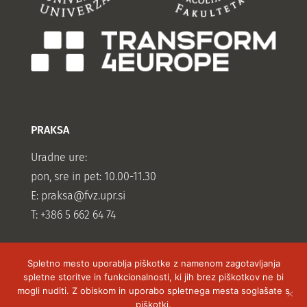
PRAKSA
Uradne ure:
pon, sre in pet: 10.00-11.30
E:
praksa@fvz.upr.si
T: +386 5 662 64 74
Spletno mesto uporablja piškotke z namenom zagotavljanja
spletne storitve in funkcionalnosti, ki jih brez piškotkov ne bi
mogli nuditi. Z obiskom in uporabo spletnega mesta soglašate s
piškotki.