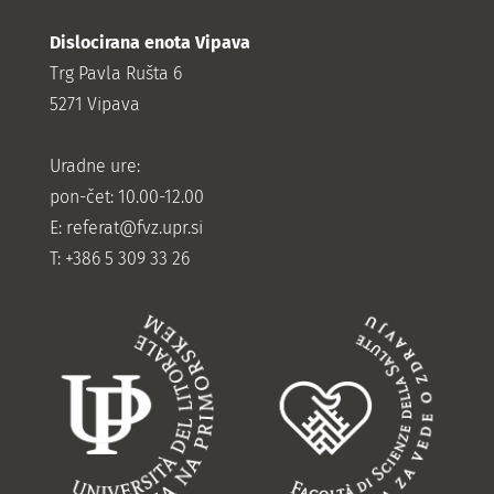
Dislocirana enota Vipava
Trg Pavla Rušta 6
5271 Vipava
Uradne ure:
pon-čet: 10.00-12.00
E:
referat@fvz.upr.si
T: +386 5 309 33 26