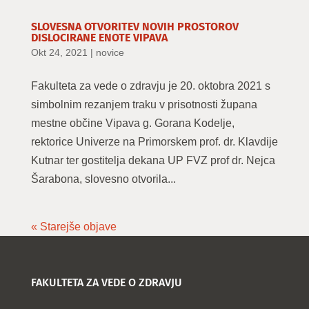
SLOVESNA OTVORITEV NOVIH PROSTOROV
DISLOCIRANE ENOTE VIPAVA
Okt 24, 2021
|
novice
Fakulteta za vede o zdravju je 20. oktobra 2021 s
simbolnim rezanjem traku v prisotnosti župana
mestne občine Vipava g. Gorana Kodelje,
rektorice Univerze na Primorskem prof. dr. Klavdije
Kutnar ter gostitelja dekana UP FVZ prof dr. Nejca
Šarabona, slovesno otvorila...
« Starejše objave
FAKULTETA ZA VEDE O ZDRAVJU