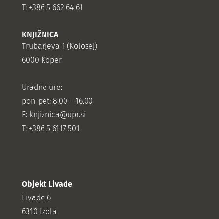
T: +386 5 662 64 61
KNJIŽNICA
Trubarjeva 1 (Kolosej)
6000 Koper
Uradne ure:
pon-pet: 8.00 – 16.00
E: knjiznica@upr.si
T: +386 5 6117 501
Objekt Livade
Livade 6
6310 Izola