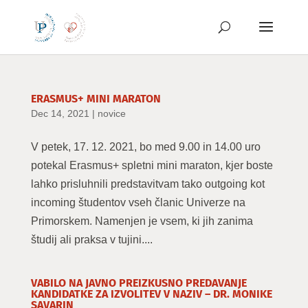
Preskoči
na
vsebino
ERASMUS+ MINI MARATON
Dec 14, 2021
|
novice
V petek, 17. 12. 2021, bo med 9.00 in 14.00 uro
potekal Erasmus+ spletni mini maraton, kjer boste
lahko prisluhnili predstavitvam tako outgoing kot
incoming študentov vseh članic Univerze na
Primorskem. Namenjen je vsem, ki jih zanima
študij ali praksa v tujini....
VABILO NA JAVNO PREIZKUSNO PREDAVANJE
KANDIDATKE ZA IZVOLITEV V NAZIV – DR. MONIKE
SAVARIN