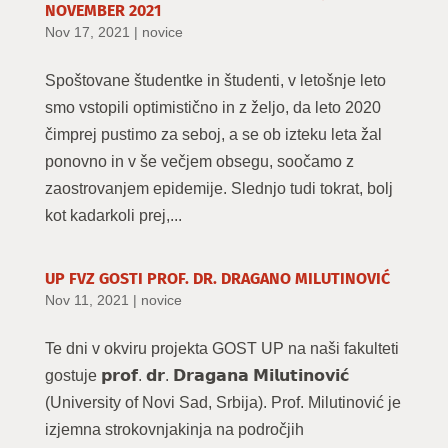
NOVEMBER 2021
Nov 17, 2021
|
novice
Spoštovane študentke in študenti, v letošnje leto
smo vstopili optimistično in z željo, da leto 2020
čimprej pustimo za seboj, a se ob izteku leta žal
ponovno in v še večjem obsegu, soočamo z
zaostrovanjem epidemije. Slednjo tudi tokrat, bolj
kot kadarkoli prej,...
UP FVZ GOSTI PROF. DR. DRAGANO MILUTINOVIĆ
Nov 11, 2021
|
novice
Te dni v okviru projekta GOST UP na naši fakulteti
gostuje 𝗽𝗿𝗼𝗳. 𝗱𝗿. 𝗗𝗿𝗮𝗴𝗮𝗻𝗮 𝗠𝗶𝗹𝘂𝘁𝗶𝗻𝗼𝘃𝗶𝗰́
(University of Novi Sad, Srbija). Prof. Milutinović je
izjemna strokovnjakinja na področjih