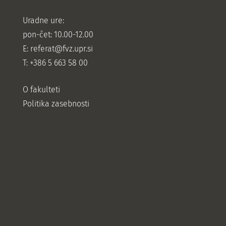
Uradne ure:
pon-čet: 10.00-12.00
E:
referat@fvz.upr.si
T: +386 5 663 58 00
O fakulteti
Politika zasebnosti