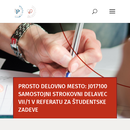
Preskoči
na
vsebino
PROSTO DELOVNO MESTO: J017100
SAMOSTOJNI STROKOVNI DELAVEC
VII/1 V REFERATU ZA ŠTUDENTSKE
ZADEVE