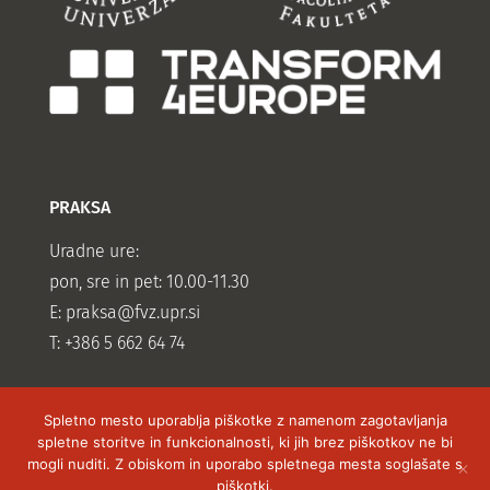
PRAKSA
Uradne ure:
pon, sre in pet: 10.00-11.30
E:
praksa@fvz.upr.si
T: +386 5 662 64 74
Spletno mesto uporablja piškotke z namenom zagotavljanja
spletne storitve in funkcionalnosti, ki jih brez piškotkov ne bi
mogli nuditi. Z obiskom in uporabo spletnega mesta soglašate s
piškotki.