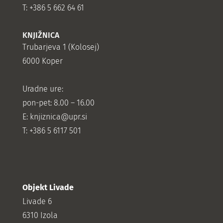
T: +386 5 662 64 61
KNJIŽNICA
Trubarjeva 1 (Kolosej)
6000 Koper
Uradne ure:
pon-pet: 8.00 – 16.00
E: knjiznica@upr.si
T: +386 5 6117 501
Objekt Livade
Livade 6
6310 Izola