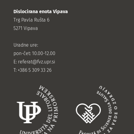
Dislocirana enota Vipava
Trg Pavla Rušta 6
5271 Vipava
Uradne ure:
pon-čet: 10.00-12.00
E:
referat@fvz.upr.si
T: +386 5 309 33 26