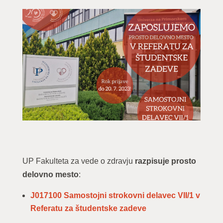
UP Fakulteta za vede o zdravju
razpisuje prosto
delovno mesto
:
J017100 Samostojni strokovni delavec VII/1 v
Referatu za študentske zadeve