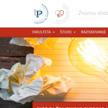
Preskoči
na
vsebino
Življenju dod
FAKULTETA
ŠTUDIJ
RAZISKOVANJE