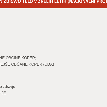
IN ZDRAVO TELO V ZRELIH LETIH (NACIONALNI PRO
NE OBČINE KOPER;
REJŠE OBČANE KOPER (CDA)
o zdravju
IJE