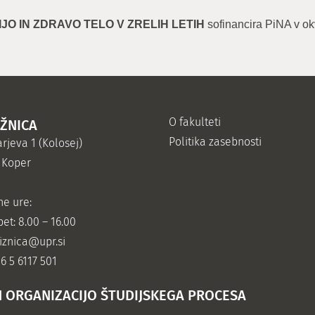
JO IN ZDRAVO TELO V ZRELIH LETIH
sofinancira PiNA v ok
O fakulteti
IŽNICA
Politika zasebnosti
rjeva 1 (Kolosej)
 Koper
ne ure:
et: 8.00 – 16.00
jiznica@upr.si
86 5 6117 501
N ORGANIZACIJO ŠTUDIJSKEGA PROCESA