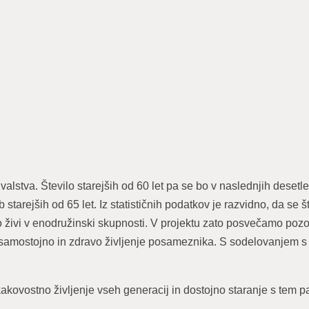
valstva. Število starejših od 60 let pa se bo v naslednjih desetle
tarejših od 65 let. Iz statističnih podatkov je razvidno, da se št
liko živi v enodružinski skupnosti. V projektu zato posvečamo poz
e samostojno in zdravo življenje posameznika. S sodelovanjem s 
akovostno življenje vseh generacij in dostojno staranje s tem pa 