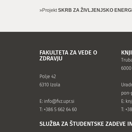
»Projekt
SKRB ZA ŽIVLJENJSKO ENERGI
FAKULTETA ZA VEDE O
KNJ
ZDRAVJU
Truba
6000
Polje 42
6310 Izola
Urad
pon-p
E:
info@fvz.upr.si
E: kn
T: +386 5 662 64 60
T: +3
SLUŽBA ZA ŠTUDENTSKE ZADEVE I