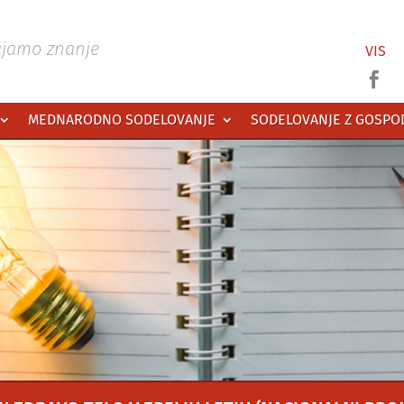
ajamo znanje
VIS

MEDNARODNO SODELOVANJE
SODELOVANJE Z GOSP