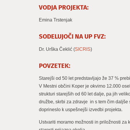
VODJA PROJEKTA:
Emina Trstenjak
SODELUJOČI NA UP FVZ:
Dr. Urška Čeklić (
SICRIS
)
POVZETEK:
Starejši od 50 let predstavljajo že 37 % prebi
V Mestni občini Koper je okvirno 12.000 oseb s
strukturi starejših od 60 let dalje, pa jih ve
družbe, skrbi za zdravje in s tem čim daljš
doprineslo k uspešnejši izvedbi projekta.
Ustvariti moramo možnosti in priložnosti za k
starosti prijazna okolja.