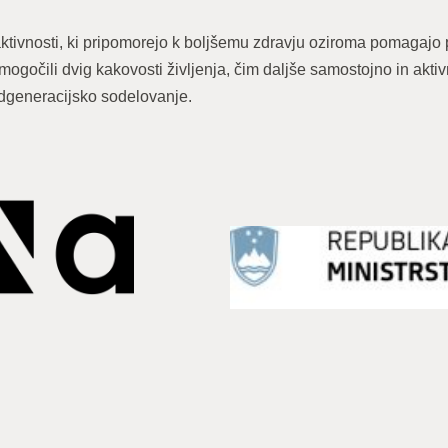
tivnosti, ki pripomorejo k boljšemu zdravju oziroma pomagajo
ogočili dvig kakovosti življenja, čim daljše samostojno in aktivn
edgeneracijsko sodelovanje.