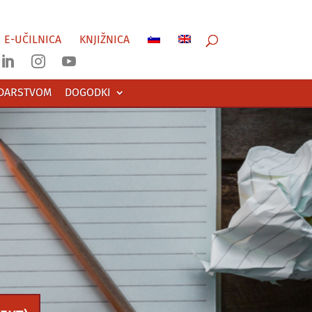
E-UČILNICA
KNJIŽNICA



ODARSTVOM
DOGODKI