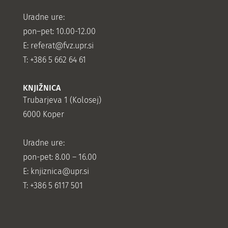
Uradne ure:
pon–pet: 10.00-12.00
E:
referat@fvz.upr.si
T: +386 5 662 64 61
KNJIŽNICA
Trubarjeva 1 (Kolosej)
6000 Koper
Uradne ure:
pon-pet: 8.00 – 16.00
E: knjiznica@upr.si
T: +386 5 6117 501