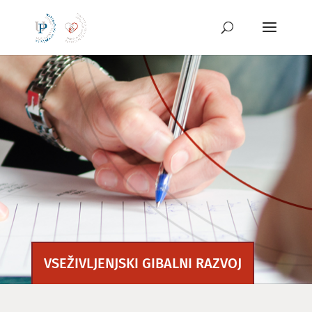
Preskoči
na
vsebino
VSEŽIVLJENJSKI GIBALNI RAZVOJ