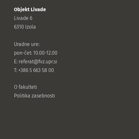
Objekt Livade
Livade 6
6310 Izola
Uradne ure:
pon-čet: 10.00-12.00
E:
referat@fvz.upr.si
T: +386 5 663 58 00
O fakulteti
Politika zasebnosti