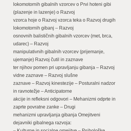
lokomotornih gibalnih vzorcev o Prvi hoteni gibi
(plazenje in lazenje) o Razvoj
vzorca hoje o Razvoj vzorca teka o Razvoj drugih
lokomotornih gibanj – Razvoj
osnovnih balističnih gibalnih vzorcev (met, brca,
udarec) – Razvoj
manipulativnih gibalnih vzorcev (prijemanje,
ujemanje) Razvoj čutil in zaznave
ter njihov pomen pri upravljanju gibanja – Razvoj
vidne zaznave – Razvoj slušne
zaznave – Razvoj kinestezije – Posturalni nadzor
in ravnotežje – Anticipatorne
akcije in refleksni odgovori – Mehanizmi odprte in
zaprte povratne zanke – Drugi
mehanizmi upravljanja gibanja Omejitveni
dejavniki gibalnega razvoja:
– Kulturne in socialne omejitve – Psihološke