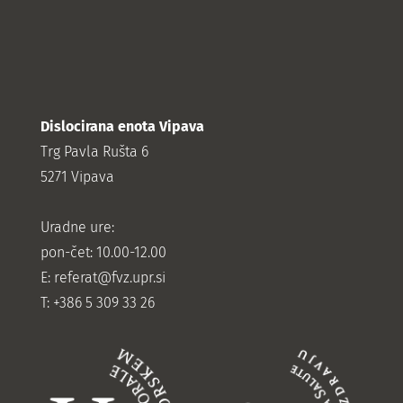
Dislocirana enota Vipava
Trg Pavla Rušta 6
5271 Vipava
Uradne ure:
pon-čet: 10.00-12.00
E:
referat@fvz.upr.si
T: +386 5 309 33 26