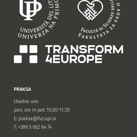
PRAKSA
Uradne ure:
pon, sre in pet: 10.00-11.30
E:
praksa@fvz.upr.si
T: +386 5 662 64 74