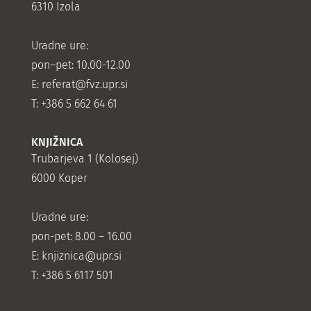
6310 Izola
Uradne ure:
pon–pet: 10.00-12.00
E:
referat@fvz.upr.si
T: +386 5 662 64 61
KNJIŽNICA
Trubarjeva 1 (Kolosej)
6000 Koper
Uradne ure:
pon-pet: 8.00 – 16.00
E: knjiznica@upr.si
T: +386 5 6117 501