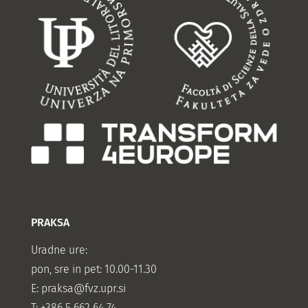
PRAKSA
Uradne ure:
pon, sre in pet: 10.00-11.30
E:
praksa@fvz.upr.si
T: +386 5 662 64 74