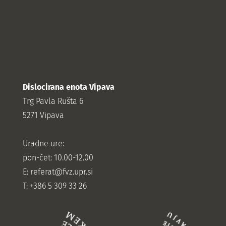
Dislocirana enota Vipava
Trg Pavla Rušta 6
5271 Vipava
Uradne ure:
pon-čet: 10.00-12.00
E:
referat@fvz.upr.si
T: +386 5 309 33 26