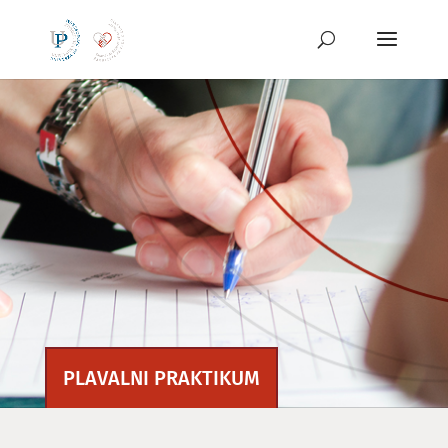
Preskoči
na
vsebino
PLAVALNI PRAKTIKUM