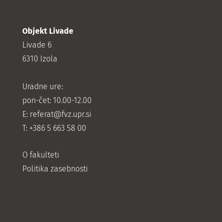
Objekt Livade
Livade 6
6310 Izola
Uradne ure:
pon-čet: 10.00-12.00
E:
referat@fvz.upr.si
T: +386 5 663 58 00
O fakulteti
Politika zasebnosti