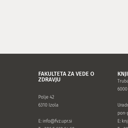
FAKULTETA ZA VEDE O
KNJ
ZDRAVJU
Truba
6000
Polje 42
6310 Izola
Urad
pon-p
E:
info@fvz.upr.si
E: kn