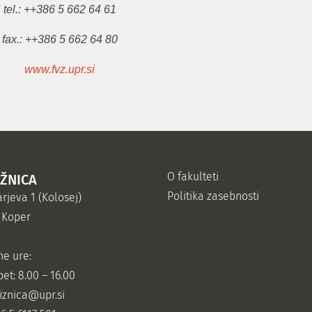
tel.: ++386 5 662 64 61
fax.: ++386 5 662 64 80
www.fvz.upr.si
O fakulteti
IŽNICA
Politika zasebnosti
rjeva 1 (Kolosej)
 Koper
ne ure:
et: 8.00 – 16.00
jiznica@upr.si