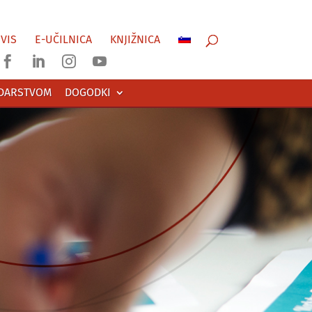
VIS
E-UČILNICA
KNJIŽNICA




ODARSTVOM
DOGODKI