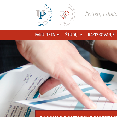
Preskoči
na
vsebino
Življenju dod
FAKULTETA
ŠTUDIJ
RAZISKOVANJE