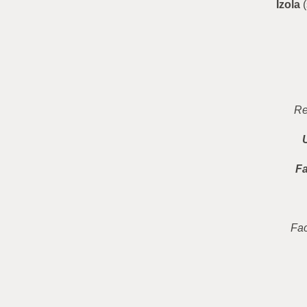
Izola
(
Re
Fa
Fac