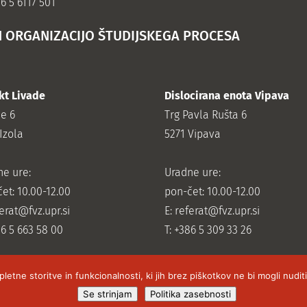
86 5 6117 501
N ORGANIZACIJO ŠTUDIJSKEGA PROCESA
kt Livade
Dislocirana enota Vipava
de 6
Trg Pavla Rušta 6
Izola
5271 Vipava
ne ure:
Uradne ure:
et: 10.00-12.00
pon-čet: 10.00-12.00
erat@fvz.upr.si
E:
referat@fvz.upr.si
86 5 663 58 00
T: +386 5 309 33 26
tne storitve in funkcionalnosti, ki jih brez piškotkov ne bi mogli nudi
Se strinjam
Politika zasebnosti
avju, 2019 izdelava spletnih strani -
Hyper Fox Studios