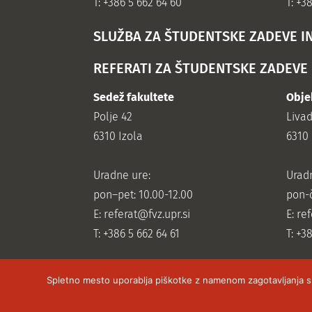
T: +386 5 662 64 60
T: +3
SLUŽBA ZA ŠTUDENTSKE ZADEVE I
REFERATI ZA ŠTUDENTSKE ZADEVE
Sedež fakultete
Obje
Polje 42
Liva
6310 Izola
6310 
Uradne ure:
Urad
pon–pet: 10.00-12.00
pon-č
E:
referat@fvz.upr.si
E:
ref
T: +386 5 662 64 61
T: +3
Spletno mesto uporablja piškotke z namenom zagotavljanja sple
Vse pravice pridržane Fakulteta za vede o zdr