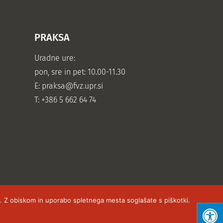
PRAKSA
Uradne ure:
pon, sre in pet: 10.00-11.30
E:
praksa@fvz.upr.si
T: +386 5 662 64 74
ti. Z obiskom in uporabo spletnega mesta soglašate s piškotki.