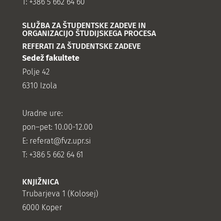
T: +386 5 662 64 60
SLUŽBA ZA ŠTUDENTSKE ZADEVE IN
ORGANIZACIJO ŠTUDIJSKEGA PROCESA
REFERATI ZA ŠTUDENTSKE ZADEVE
Sedež fakultete
Polje 42
6310 Izola
Uradne ure:
pon–pet: 10.00-12.00
E:
referat@fvz.upr.si
T: +386 5 662 64 61
KNJIŽNICA
Trubarjeva 1 (Kolosej)
6000 Koper