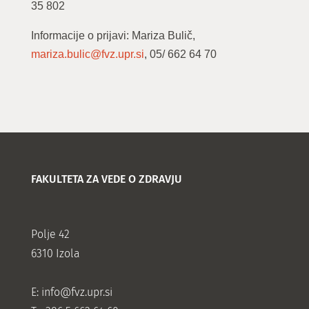
35 802
Informacije o prijavi: Mariza Bulič,
mariza.bulic@fvz.upr.si
, 05/ 662 64 70
FAKULTETA ZA VEDE O ZDRAVJU
Polje 42
6310 Izola
E:
info@fvz.upr.si