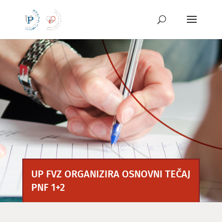
Preskoči
na
vsebino
UP FVZ ORGANIZIRA OSNOVNI TEČAJ
PNF 1+2