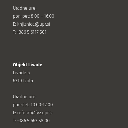
Uradne ure:
pon-pet: 8.00 – 16.00
E: knjiznica@upr.si
T: +386 5 6117 501
Objekt Livade
Livade 6
6310 Izola
Uradne ure:
pon-čet: 10.00-12.00
E:
referat@fvz.upr.si
T: +386 5 663 58 00