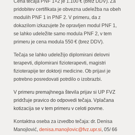
Cena tečaja PNF 1+2 je
1.100 € (brez DDV)
. Za
pridobitev certifikata je obvezna udeležba na obeh
modulih PNF 1 in PNF 2. V primeru, da z
dokazilom izkazujete že opravljen modul PNF 1,
se lahko udeležite samo modula PNF 2, v tem
primeru je cena modula 550 € (brez DDV).
Tečaja se lahko udeležijo
diplomirani delovni
terapevti, diplomirani fizioterapevti, magistri
fizioterapije ter doktorji medicine.
Ob prijavi je
potrebno posredovati potrdilo o izobrazbi.
V primeru premajhnega števila prijav si UP FVZ
pridržuje pravico do odpovedi tečaja. Vplačana
kotizacija se v tem primeru v celoti povrne.
Kontaktna oseba za izvedbo tečaja: dr. Denisa
Manojlović,
denisa.manojlovic@fvz.upr.si
, 05/ 66