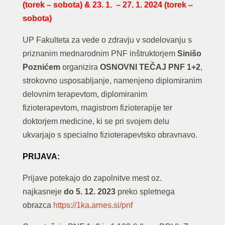
(torek – sobota) & 23. 1. – 27. 1. 2024 (torek –
sobota)
UP Fakulteta za vede o zdravju v sodelovanju s
priznanim mednarodnim PNF inštruktorjem
Sinišo
Poznićem
organizira
OSNOVNI TEČAJ PNF 1+2
,
strokovno usposabljanje, namenjeno diplomiranim
delovnim terapevtom, diplomiranim
fizioterapevtom, magistrom fizioterapije ter
doktorjem medicine, ki se pri svojem delu
ukvarjajo s specialno fizioterapevtsko obravnavo.
PRIJAVA:
Prijave potekajo do zapolnitve mest oz.
najkasneje
do 5. 12. 2023
preko spletnega
obrazca
https://1ka.arnes.si/pnf