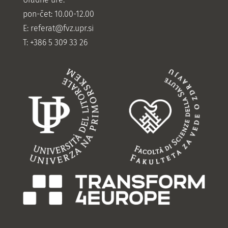
pon-čet: 10.00-12.00
E:
referat@fvz.upr.si
T: +386 5 309 33 26