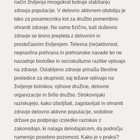
način življenja mnogokrat botruje slabšanju
zdravja populacije. V delovno aktivnem obdobju je
tako za posameznika kot za družbo pomembno
ohraniti zdravje. Ne samo fizično, tudi duševno
zdravje se tesno prepleta z delovnim in
prostočasnim življenjem. Telesna (ne)aktivnost,
nepravilna prehrana in prehranske navade ter ne
nazadnje biološke in sociokulturne razlike vplivajo
na zdravje. Oslabljeno zdravje prinaša številne
posledice za skupnost, saj težave vplivajo na
življenje bolnikov, njihove družine, delovne
organizacije in širšo družbo. Strokovnjaki
raziskujejo, kako izboljšati, zagotavljati in ohraniti
zdravje delovno aktivne populacije, sodobne
države pa podpirajo izsledke raziskav z
zakonodajo, ki nalaga delodajalcem, da področju
namenijo posebno pozornost. Kako je v praksi?