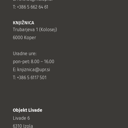
T: +386 5 662 64 61
KNJIŽNICA
Trubarjeva 1 (Kolosej)
6000 Koper
Uradne ure:
pon-pet: 8.00 – 16.00
E: knjiznica@upr.si
T: +386 5 6117 501
Objekt Livade
Livade 6
6310 Izola