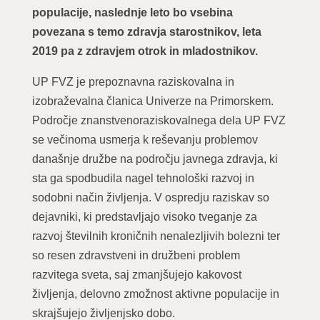
populacije, naslednje leto bo vsebina
povezana s temo zdravja starostnikov, leta
2019 pa z zdravjem otrok in mladostnikov.
UP FVZ je prepoznavna raziskovalna in
izobraževalna članica Univerze na Primorskem.
Področje znanstvenoraziskovalnega dela UP FVZ
se večinoma usmerja k reševanju problemov
današnje družbe na področju javnega zdravja, ki
sta ga spodbudila nagel tehnološki razvoj in
sodobni način življenja. V ospredju raziskav so
dejavniki, ki predstavljajo visoko tveganje za
razvoj številnih kroničnih nenalezljivih bolezni ter
so resen zdravstveni in družbeni problem
razvitega sveta, saj zmanjšujejo kakovost
življenja, delovno zmožnost aktivne populacije in
skrajšujejo življenjsko dobo.