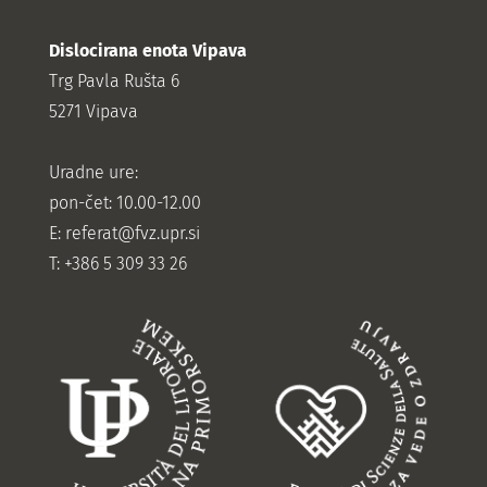
Dislocirana enota Vipava
Trg Pavla Rušta 6
5271 Vipava
Uradne ure:
pon-čet: 10.00-12.00
E:
referat@fvz.upr.si
T: +386 5 309 33 26