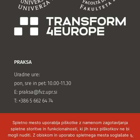
PRAKSA
Uradne ure:
pon, sre in pet: 10.00-11.30
E:
praksa@fvz.upr.si
T: +386 5 662 64 74
Spletno mesto uporablja piškotke z namenom zagotavljanja
spletne storitve in funkcionalnosti, ki jih brez piškotkov ne bi
mogli nuditi. Z obiskom in uporabo spletnega mesta soglašate s