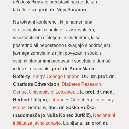
mladostnikov,«
je predstavil načrte dekan
fakultete
izr. prof. dr. Nejc Šarabon
.
Na tokratni konferenci, ki je namenjena
strokovnjakom iz prakse, raziskovalcem,
visokošolskim učiteljem in študentom, ki se
posredno ali neposredno ukvarjajo s področjem
javnega zdravja in z njim povezanih strok, s
svojimi plenarnimi predavanji sodelujejo domači
in tuji strokovnjaki:
prof. dr. Anne Marie
Rafferty
,
King’s College London
, UK,
izr. prof. dr.
Charlotte Edwardson
,
Diabetes Research
Centre, University of Leicester
, UK,
prof. dr. med.
Herbert Löllgen
,
Johannes Gutenberg University,
Mainz
, Germany,
doc. dr. Saška Roškar
(nadomešča jo Nuša Konec Juričič)
,
Nacionalni
inštitut za javno zdravje,
Ljubljana,
izr. prof. dr.