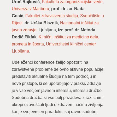
Uroš Rajkovič
,
Fakulteta za organizacijske vede,
Univerza v Mariboru
,
prof. dr. sc. Nada
Gosić
,
Fakultet zdravstvenih studija, Sveučilište u
Rijeci
,
dr. Urška Blaznik
,
Nacionalni inštitut za
javno zdravje
, Ljubljana,
izr. prof. dr. Metoda
Dodič Fikfak
,
Klinični inštitut za medicino dela,
prometa in športa, Univerzitetni klinični center
Ljubljana
.
Udeleženci konference želijo opozoriti na
zdravstvene probleme delovno aktivne populacije,
predstaviti aktualne študije na tem področju in
nove pristope, ki se uporabljajo v praksi. Zdravje
je v vse večjem javnem interesu, interesu družbe.
Sodobna družba si vse bolj prizadeva z različnimi
ukrepi ozaveščati ljudi o zdravem načinu življenja,
kar je svojevrsten paradoks, saj ravno sodobni