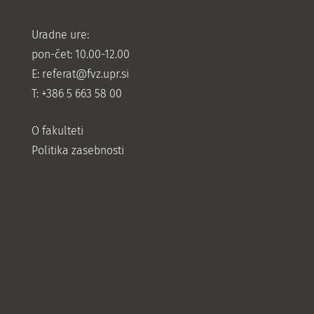
Uradne ure:
pon-čet: 10.00-12.00
E:
referat@fvz.upr.si
T: +386 5 663 58 00
O fakulteti
Politika zasebnosti