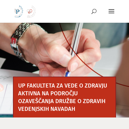
Preskoči
na
vsebino
UP FAKULTETA ZA VEDE O ZDRAVJU
AKTIVNA NA PODROČJU
OZAVEŠČANJA DRUŽBE O ZDRAVIH
VEDENJSKIH NAVADAH