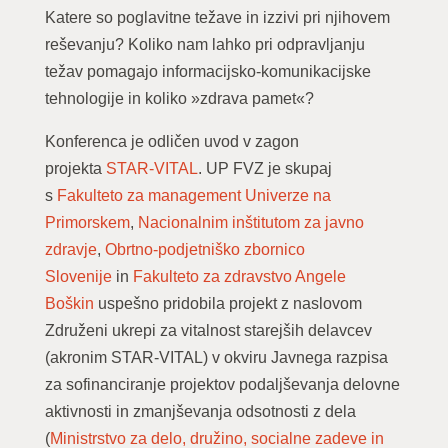
Katere so poglavitne težave in izzivi pri njihovem
reševanju? Koliko nam lahko pri odpravljanju
težav pomagajo informacijsko-komunikacijske
tehnologije in koliko »zdrava pamet«?
Konferenca je odličen uvod v zagon
projekta
STAR-VITAL
. UP FVZ je skupaj
s
Fakulteto za management Univerze na
Primorskem
,
Nacionalnim inštitutom za javno
zdravje
,
Obrtno-podjetniško zbornico
Slovenije
in
Fakulteto za zdravstvo Angele
Boškin
uspešno pridobila projekt z naslovom
Združeni ukrepi za vitalnost starejših delavcev
(akronim STAR-VITAL) v okviru Javnega razpisa
za sofinanciranje projektov podaljševanja delovne
aktivnosti in zmanjševanja odsotnosti z dela
(
Ministrstvo za delo, družino, socialne zadeve in