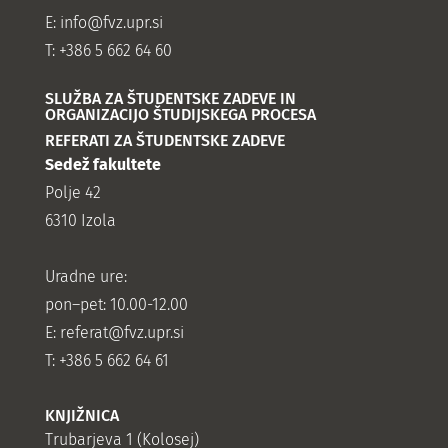
E:
info@fvz.upr.si
T: +386 5 662 64 60
SLUŽBA ZA ŠTUDENTSKE ZADEVE IN
ORGANIZACIJO ŠTUDIJSKEGA PROCESA
REFERATI ZA ŠTUDENTSKE ZADEVE
Sedež fakultete
Polje 42
6310 Izola
Uradne ure:
pon–pet: 10.00-12.00
E:
referat@fvz.upr.si
T: +386 5 662 64 61
KNJIŽNICA
Trubarjeva 1 (Kolosej)