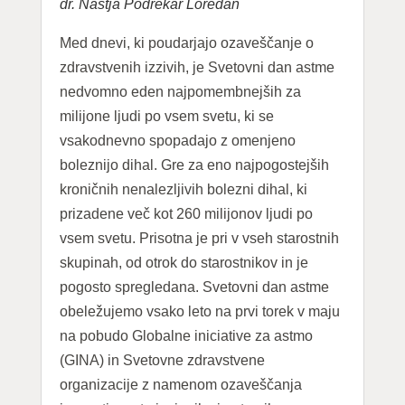
dr. Nastja Podrekar Loredan
Med dnevi, ki poudarjajo ozaveščanje o
zdravstvenih izzivih, je Svetovni dan astme
nedvomno eden najpomembnejših za
milijone ljudi po vsem svetu, ki se
vsakodnevno spopadajo z omenjeno
boleznijo dihal. Gre za eno najpogostejših
kroničnih nenalezljivih bolezni dihal, ki
prizadene več kot 260 milijonov ljudi po
vsem svetu. Prisotna je pri v vseh starostnih
skupinah, od otrok do starostnikov in je
pogosto spregledana. Svetovni dan astme
obeležujemo vsako leto na prvi torek v maju
na pobudo Globalne iniciative za astmo
(GINA) in Svetovne zdravstvene
organizacije z namenom ozaveščanja