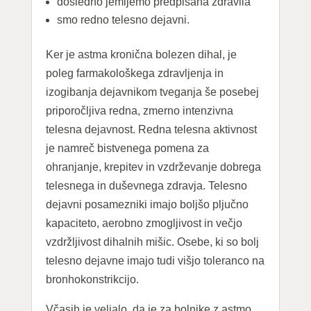
dosledno jemljemo predpisana zdravila
smo redno telesno dejavni.
Ker je astma kronična bolezen dihal, je
poleg farmakološkega zdravljenja in
izogibanja dejavnikom tveganja še posebej
priporočljiva redna, zmerno intenzivna
telesna dejavnost. Redna telesna aktivnost
je namreč bistvenega pomena za
ohranjanje, krepitev in vzdrževanje dobrega
telesnega in duševnega zdravja. Telesno
dejavni posamezniki imajo boljšo pljučno
kapaciteto, aerobno zmogljivost in večjo
vzdržljivost dihalnih mišic. Osebe, ki so bolj
telesno dejavne imajo tudi višjo toleranco na
bronhokonstrikcijo.
Včasih je veljalo, da je za bolnike z astmo