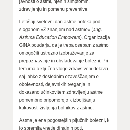
javnosti o astmi, njenih simptomih,
zdravljenju in pomenu preventive.
Letošnji svetovni dan astme poteka pod
sloganom »Z znanjem nad astmo« (
ang.
Asthma Education Empowers
). Organizacija
GINA poudarja, da je treba osebam z astmo
omogočiti ustrezno izobraževanje za
prepoznavanje in obvladovanje bolezni. Pri
tem imajo ključno vlogo zdravstveni delavci,
saj lahko z doslednim ozaveščanjem o
obolevnosti, dejavnikih tveganja in
dokazano učinkovitem zdravljenju astme
pomembno pripomorejo k izboljšanju
kakovosti življenja bolnikov z astmo.
Astma je ena pogostejših pljučnih bolezni, ki
jo spremlja vnetje dihalnih poti.