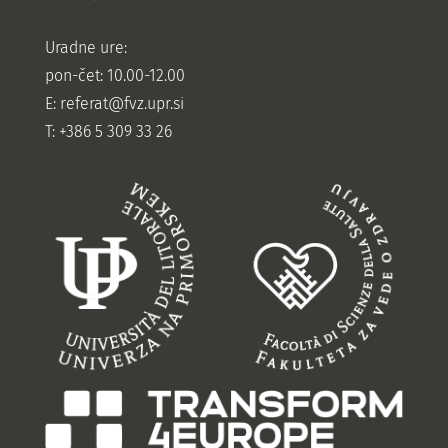
Uradne ure:
pon-čet: 10.00-12.00
E:
referat@fvz.upr.si
T: +386 5 309 33 26