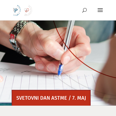
Preskoči
na
vsebino
SVETOVNI DAN ASTME / 7. MAJ