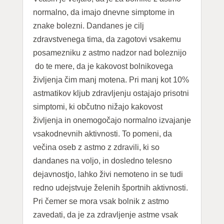
normalno, da imajo dnevne simptome in
znake bolezni. Dandanes je cilj
zdravstvenega tima, da zagotovi vsakemu
posamezniku z astmo nadzor nad boleznijo
do te mere, da je kakovost bolnikovega
življenja čim manj motena. Pri manj kot 10%
astmatikov kljub zdravljenju ostajajo prisotni
simptomi, ki občutno nižajo kakovost
življenja in onemogočajo normalno izvajanje
vsakodnevnih aktivnosti. To pomeni, da
večina oseb z astmo z zdravili, ki so
dandanes na voljo, in dosledno telesno
dejavnostjo, lahko živi nemoteno in se tudi
redno udejstvuje želenih športnih aktivnosti.
Pri čemer se mora vsak bolnik z astmo
zavedati, da je za zdravljenje astme vsak