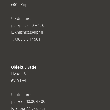
6000 Koper
Uradne ure:
pon-pet: 8.00 – 16.00
E: knjiznica@upr.si
T: +386 5 6117 501
Objekt Livade
Livade 6
6310 Izola
Uradne ure:
pon-čet: 10.00-12.00
E:
referat@fvz.upr.si