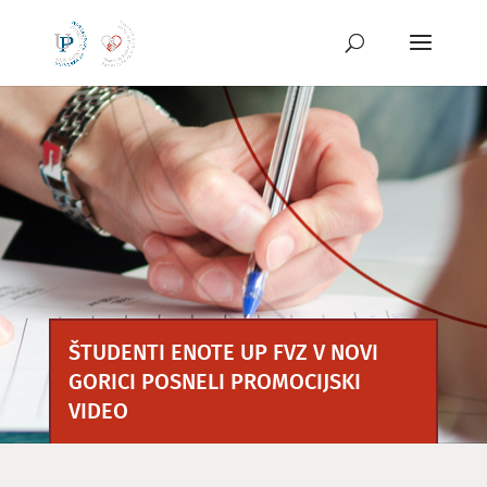
Preskoči
na
vsebino
ŠTUDENTI ENOTE UP FVZ V NOVI
GORICI POSNELI PROMOCIJSKI
VIDEO