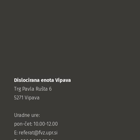
Dislocirana enota Vipava
Trg Pavla Rušta 6
5271 Vipava
Uradne ure:
pon-čet: 10.00-12.00
E:
referat@fvz.upr.si