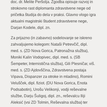
doc. dr. Melite Peršolja. Zgodba opisuje razvoj in
strokovno rast diplomanta zdravstvene nege od
pričetka študija do dela v praksi. Glavno vlogo igra
aktualni magistrski študent zdravstvene nege,
Darjan Kodele, dipl. zn.
Za prijazno (in zabavno) sodelovanje se iskreno
zahvaljujemo kolegom: Nataši Petrevčič, dipl.
med. s. (ZD Nova Gorica, Patronažna služba),
Moniki Kalin Vodopivec, dipl. med. s. (SB
Šempeter, Internistična služba), Gili Plesničar, viš.
med. s. (ZD Ajdovščina, Zdravstvena postaja
Vipava, Dispanzer za otroke in mladino), Romini
Velušček, dipl. fiziot. (DU Nova Gorica, Enota
Podsabotin), Urošu Velikonji, vodji reševalne
službe, Darju Šuligoj, dipl. zn., reševalcu Iliji
Aleksić (vsi ZD Tolmin, Reševalna služba) ter