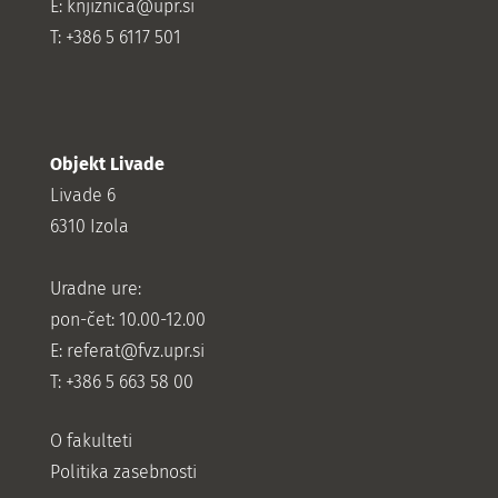
E: knjiznica@upr.si
T: +386 5 6117 501
Objekt Livade
Livade 6
6310 Izola
Uradne ure:
pon-čet: 10.00-12.00
E:
referat@fvz.upr.si
T: +386 5 663 58 00
O fakulteti
Politika zasebnosti