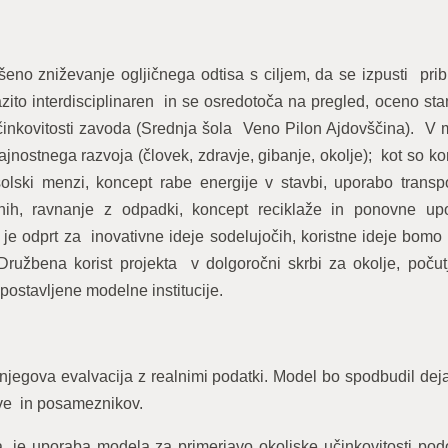
eno zniževanje ogljičnega odtisa s ciljem, da se izpusti prib
azito interdisciplinaren in se osredotoča na pregled, oceno sta
činkovitosti zavoda (Srednja šola Veno Pilon Ajdovščina). V 
jnostnega razvoja (človek, zdravje, gibanje, okolje); kot so k
olski menzi, koncept rabe energije v stavbi, uporabo transpo
enih, ravnanje z odpadki, koncept reciklaže in ponovne up
je odprt za inovativne ideje sodelujočih, koristne ideje bomo 
užbena korist projekta v dolgoročni skrbi za okolje, počutj
zpostavljene modelne institucije.
er njegova evalvacija z realnimi podatki. Model bo spodbudil de
ve in posameznikov.
ta, je uporaba modela za primerjavo okoljske učinkovitosti po