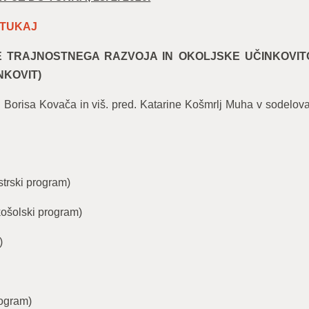
TUKAJ
 TRAJNOSTNEGA RAZVOJA IN OKOLJSKE UČINKOVIT
NKOVIT)
. Borisa Kovača in viš. pred. Katarine Košmrlj Muha v sodelov
trski program)
košolski program)
)
rogram)