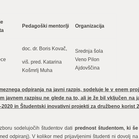
je
Pedagoški mentor/ji
Organizacija
ta
doc. dr. Boris Kovač,
Srednja šola
ece
Veno Pilon
viš. pred. Katarina
Ajdovščina
Košmrlj Muha
znega odpiranja na javni razpis, sodeluje le v enem proj
javnem razpisu ne glede na to, ali je že bil vključen na j
–2020 in Študentski inovativni projekti za družbeno korist 
izboru sodelujočih študentov dati
prednost študentom, ki še
d odpiranj). V kolikor med prijavljenimi študenti ni dovolj n