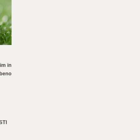
im in
žbeno
STI