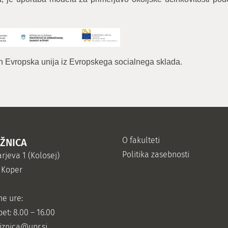
in Evropska unija iz Evropskega socialnega sklada.
O fakulteti
IŽNICA
Politika zasebnosti
rjeva 1 (Kolosej)
 Koper
ne ure:
et: 8.00 – 16.00
jiznica@upr.si