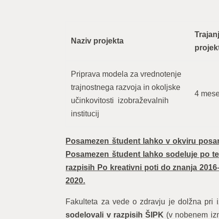
Trajan
Naziv projekta
projek
Priprava modela za vrednotenje
trajnostnega razvoja in okoljske
4 mes
učinkovitosti izobraževalnih
institucij
Posamezen študent lahko v okviru posame
Posamezen študent lahko sodeluje po tem 
razpisih Po kreativni poti do znanja 2016
2020.
Fakulteta za vede o zdravju je dolžna pri 
sodelovali v razpisih ŠIPK
(v nobenem izme