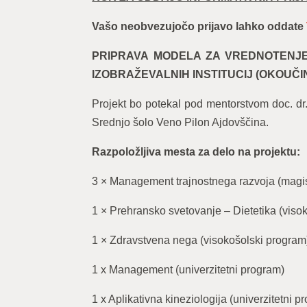
Vašo neobvezujočo prijavo lahko oddate
PRIPRAVA MODELA ZA VREDNOTENJE
IZOBRAŽEVALNIH INSTITUCIJ (OKOUČI
Projekt bo potekal pod mentorstvom doc. dr
Srednjo šolo Veno Pilon Ajdovščina.
Razpoložljiva mesta za delo na projektu:
3 × Management trajnostnega razvoja (magis
1 × Prehransko svetovanje – Dietetika (viso
1 × Zdravstvena nega (visokošolski program
1 x Management (univerzitetni program)
1 x Aplikativna kineziologija (univerzitetni p