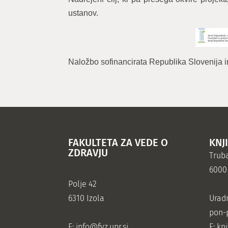
ustanov.
Naložbo sofinancirata Republika Slovenija 
FAKULTETA ZA VEDE O
KNJ
ZDRAVJU
Truba
6000
Polje 42
6310 Izola
Urad
pon-p
E:
info@fvz.upr.si
E: kn