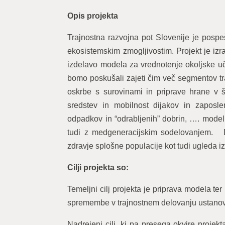
Opis projekta
Trajnostna razvojna pot Slovenije je pospeš
ekosistemskim zmogljivostim. Projekt je izr
izdelavo modela za vrednotenje okoljske u
bomo poskušali zajeti čim več segmentov tra
oskrbe s surovinami in priprave hrane v š
sredstev in mobilnost dijakov in zaposl
odpadkov in “odrabljenih” dobrin, …. model 
tudi z medgeneracijskim sodelovanjem. Dr
zdravje splošne populacije kot tudi ugleda i
Cilji projekta so:
Temeljni cilj projekta je priprava modela t
spremembe v trajnostnem delovanju ustano
Nadrejeni cilj, ki pa presega okvire projek