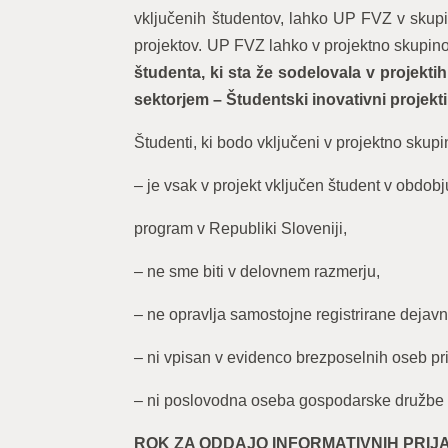
vključenih študentov, lahko UP FVZ v skupin
projektov. UP FVZ lahko v projektno skupi
študenta, ki sta že sodelovala v projekt
sektorjem – Študentski inovativni projekt
Študenti, ki bodo vključeni v projektno skup
– je vsak v projekt vključen študent v obdobju
program v Republiki Sloveniji,
– ne sme biti v delovnem razmerju,
– ne opravlja samostojne registrirane dejavn
– ni vpisan v evidenco brezposelnih oseb pr
– ni poslovodna oseba gospodarske družbe 
ROK ZA ODDAJO INFORMATIVNIH PRIJAV 