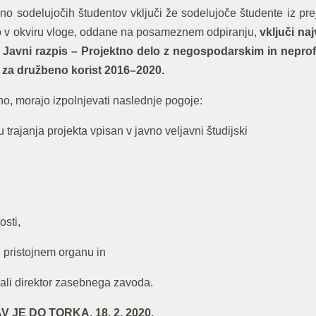
o sodelujočih študentov vključi že sodelujoče študente iz pre
no v okviru vloge, oddane na posameznem odpiranju,
vključi na
ih Javni razpis – Projektno delo z negospodarskim in neprof
i za družbeno korist 2016–2020.
ino, morajo izpolnjevati naslednje pogoje:
 trajanja projekta vpisan v javno veljavni študijski
osti,
i pristojnem organu in
ali direktor zasebnega zavoda.
JE DO TORKA, 18. 2. 2020.