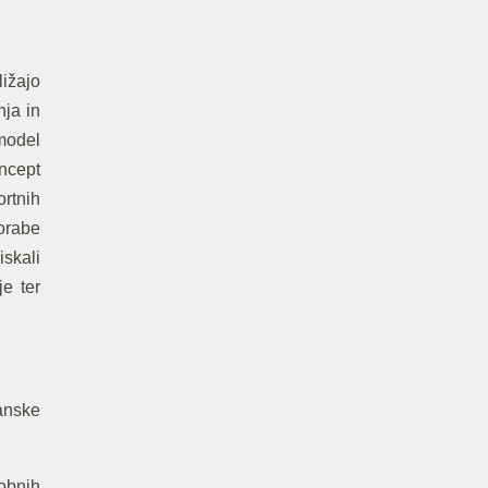
ližajo
nja in
model
oncept
rtnih
orabe
iskali
e ter
janske
dobnih