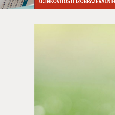
UČINKOVITOSTI IZOBRAŽEVALNIH I