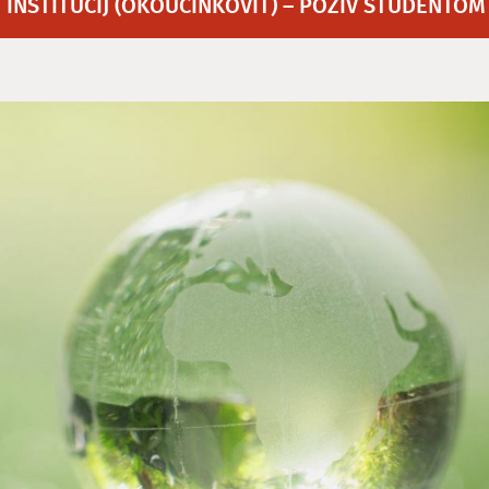
NSTITUCIJ (OKOUČINKOVIT) – POZIV ŠTUDENTOM (R