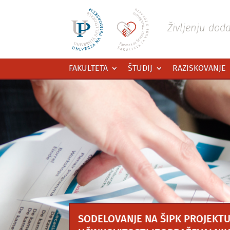
Preskoči
na
vsebino
Življenju dod
FAKULTETA
ŠTUDIJ
RAZISKOVANJE
SODELOVANJE NA ŠIPK PROJEKTU