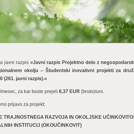
a javni razpis
»Javni razpis Projektno delo z negospodarsk
gionalnem okolju – Študentski inovativni projekti za dru
0 (261. javni razpis).«
/mesec, za kar boste prejeli
6,37 EUR
(bruto)/uro.
no prijavo za projekt:
E TRAJNOSTNEGA RAZVOJA IN OKOLJSKE UČINKOVITO
LNIH INSTITUCIJ
(
OKOUČINKOVIT)