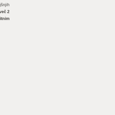
jšnjih
jveč 2
itnim