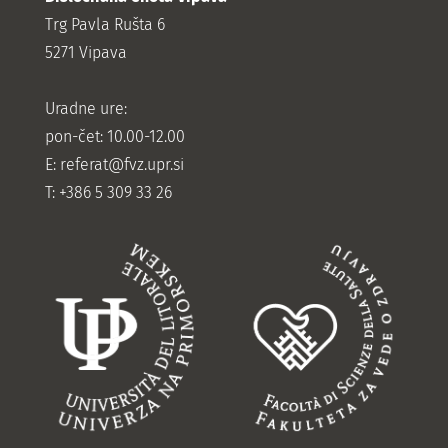
Trg Pavla Rušta 6
5271 Vipava
Uradne ure:
pon-čet: 10.00-12.00
E:
referat@fvz.upr.si
T: +386 5 309 33 26