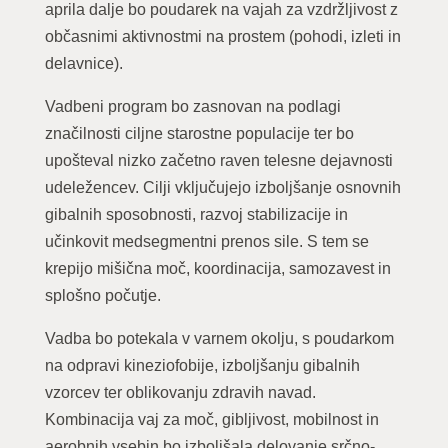
aprila dalje bo poudarek na vajah za vzdržljivost z
občasnimi aktivnostmi na prostem (pohodi, izleti in
delavnice).
Vadbeni program bo zasnovan na podlagi
značilnosti ciljne starostne populacije ter bo
upošteval nizko začetno raven telesne dejavnosti
udeležencev. Cilji vključujejo izboljšanje osnovnih
gibalnih sposobnosti, razvoj stabilizacije in
učinkovit medsegmentni prenos sile. S tem se
krepijo mišična moč, koordinacija, samozavest in
splošno počutje.
Vadba bo potekala v varnem okolju, s poudarkom
na odpravi kineziofobije, izboljšanju gibalnih
vzorcev ter oblikovanju zdravih navad.
Kombinacija vaj za moč, gibljivost, mobilnost in
aerobnih vsebin bo izboljšala delovanje srčno-