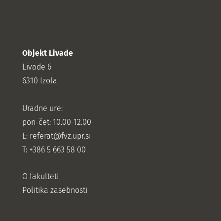
Objekt Livade
Livade 6
6310 Izola
Uradne ure:
pon-čet: 10.00-12.00
E:
referat@fvz.upr.si
T: +386 5 663 58 00
O fakulteti
Politika zasebnosti