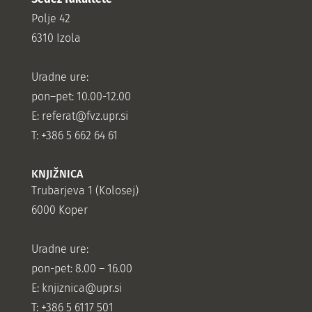
Polje 42
6310 Izola
Uradne ure:
pon–pet: 10.00-12.00
E:
referat@fvz.upr.si
T: +386 5 662 64 61
KNJIŽNICA
Trubarjeva 1 (Kolosej)
6000 Koper
Uradne ure:
pon-pet: 8.00 – 16.00
E: knjiznica@upr.si
T: +386 5 6117 501