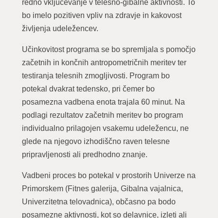
redno vključevanje v telesno-gibalne aktivnosti. To
bo imelo pozitiven vpliv na zdravje in kakovost
življenja udeležencev.
Učinkovitost programa se bo spremljala s pomočjo
začetnih in končnih antropometričnih meritev ter
testiranja telesnih zmogljivosti. Program bo
potekal dvakrat tedensko, pri čemer bo
posamezna vadbena enota trajala 60 minut. Na
podlagi rezultatov začetnih meritev bo program
individualno prilagojen vsakemu udeležencu, ne
glede na njegovo izhodiščno raven telesne
pripravljenosti ali predhodno znanje.
Vadbeni proces bo potekal v prostorih Univerze na
Primorskem (Fitnes galerija, Gibalna vajalnica,
Univerzitetna telovadnica), občasno pa bodo
posamezne aktivnosti, kot so delavnice, izleti ali