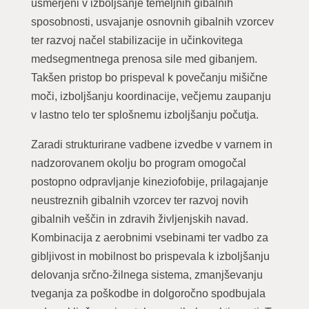
usmerjeni v izboljšanje temeljnih gibalnih
sposobnosti, usvajanje osnovnih gibalnih vzorcev
ter razvoj načel stabilizacije in učinkovitega
medsegmentnega prenosa sile med gibanjem.
Takšen pristop bo prispeval k povečanju mišične
moči, izboljšanju koordinacije, večjemu zaupanju
v lastno telo ter splošnemu izboljšanju počutja.
Zaradi strukturirane vadbene izvedbe v varnem in
nadzorovanem okolju bo program omogočal
postopno odpravljanje kineziofobije, prilagajanje
neustreznih gibalnih vzorcev ter razvoj novih
gibalnih veščin in zdravih življenjskih navad.
Kombinacija z aerobnimi vsebinami ter vadbo za
gibljivost in mobilnost bo prispevala k izboljšanju
delovanja srčno-žilnega sistema, zmanjševanju
tveganja za poškodbe in dolgoročno spodbujala