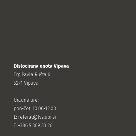
Dislocirana enota Vipava
Trg Pavla Rušta 6
5271 Vipava
Uradne ure:
pon-čet: 10.00-12.00
E:
referat@fvz.upr.si
T: +386 5 309 33 26