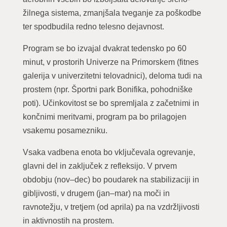
žilnega sistema, zmanjšala tveganje za poškodbe
ter spodbudila redno telesno dejavnost.
Program se bo izvajal dvakrat tedensko po 60
minut, v prostorih Univerze na Primorskem (fitnes
galerija v univerzitetni telovadnici), deloma tudi na
prostem (npr. Športni park Bonifika, pohodniške
poti). Učinkovitost se bo spremljala z začetnimi in
končnimi meritvami, program pa bo prilagojen
vsakemu posamezniku.
Vsaka vadbena enota bo vključevala ogrevanje,
glavni del in zaključek z refleksijo. V prvem
obdobju (nov–dec) bo poudarek na stabilizaciji in
gibljivosti, v drugem (jan–mar) na moči in
ravnotežju, v tretjem (od aprila) pa na vzdržljivosti
in aktivnostih na prostem.