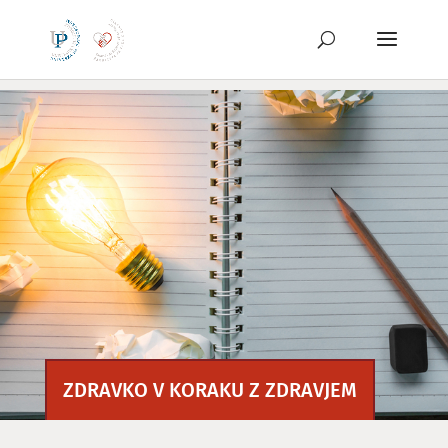
Preskoči
na
vsebino
ZDRAVKO V KORAKU Z ZDRAVJEM