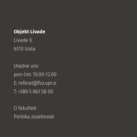
Objekt Livade
Livade 6
6310 Izola
Uradne ure:
pon-čet: 10.00-12.00
E:
referat@fvz.upr.si
T: +386 5 663 58 00
O fakulteti
Politika zasebnosti