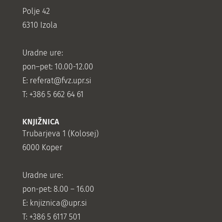
Polje 42
6310 Izola
Uradne ure:
pon–pet: 10.00-12.00
E:
referat@fvz.upr.si
T: +386 5 662 64 61
KNJIŽNICA
Trubarjeva 1 (Kolosej)
6000 Koper
Uradne ure:
pon-pet: 8.00 – 16.00
E: knjiznica@upr.si
T: +386 5 6117 501