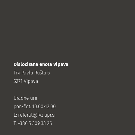
Dislocirana enota Vipava
Trg Pavla Rušta 6
5271 Vipava
Uradne ure:
pon-čet: 10.00-12.00
E:
referat@fvz.upr.si
T: +386 5 309 33 26