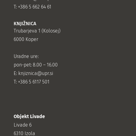
T: +386 5 662 64 61
KNJIŽNICA
Trubarjeva 1 (Kolosej)
6000 Koper
Uradne ure:
pon-pet: 8.00 – 16.00
E: knjiznica@upr.si
T: +386 5 6117 501
Objekt Livade
Livade 6
6310 Izola