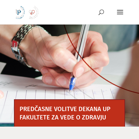
Preskoči
na
vsebino
PREDČASNE VOLITVE DEKANA UP
FAKULTETE ZA VEDE O ZDRAVJU