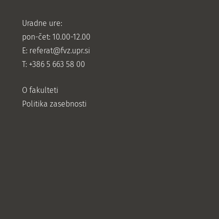
Uradne ure:
pon-čet: 10.00-12.00
E:
referat@fvz.upr.si
T: +386 5 663 58 00
O fakulteti
Politika zasebnosti