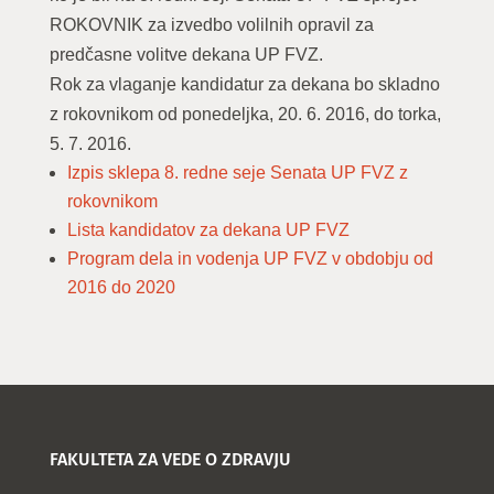
ROKOVNIK za izvedbo volilnih opravil za
predčasne volitve dekana UP FVZ.
Rok za vlaganje kandidatur za dekana bo skladno
z rokovnikom od ponedeljka, 20. 6. 2016, do torka,
5. 7. 2016.
Izpis sklepa 8. redne seje Senata UP FVZ z
rokovnikom
Lista kandidatov za dekana UP FVZ
Program dela in vodenja UP FVZ v obdobju od
2016 do 2020
FAKULTETA ZA VEDE O ZDRAVJU