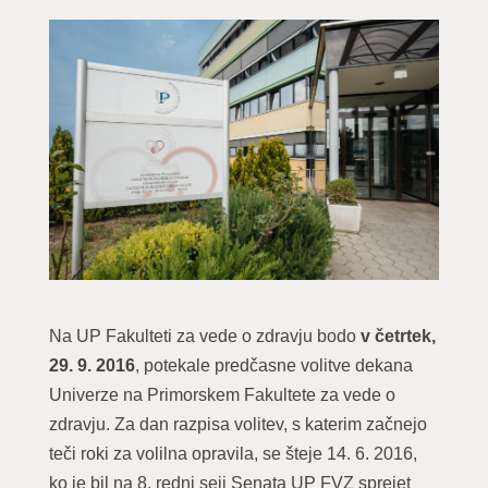
Na UP Fakulteti za vede o zdravju bodo
v četrtek,
29. 9. 2016
, potekale predčasne volitve dekana
Univerze na Primorskem Fakultete za vede o
zdravju. Za dan razpisa volitev, s katerim začnejo
teči roki za volilna opravila, se šteje 14. 6. 2016,
ko je bil na 8. redni seji Senata UP FVZ sprejet