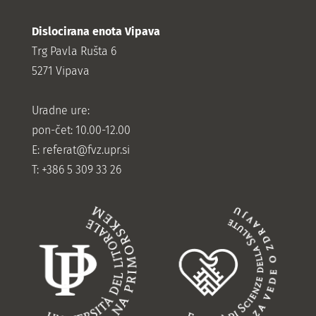
Dislocirana enota Vipava
Trg Pavla Rušta 6
5271 Vipava
Uradne ure:
pon-čet: 10.00-12.00
E:
referat@fvz.upr.si
T: +386 5 309 33 26