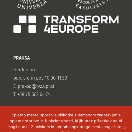
PRAKSA
Uradne ure:
pon, sre in pet: 10.00-11.30
E:
praksa@fvz.upr.si
T: +386 5 662 64 74
Spletno mesto uporablja piškotke z namenom zagotavljanja
spletne storitve in funkcionalnosti, ki jih brez piškotkov ne bi
mogli nuditi. Z obiskom in uporabo spletnega mesta soglašate s