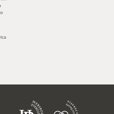
o
jo
rica