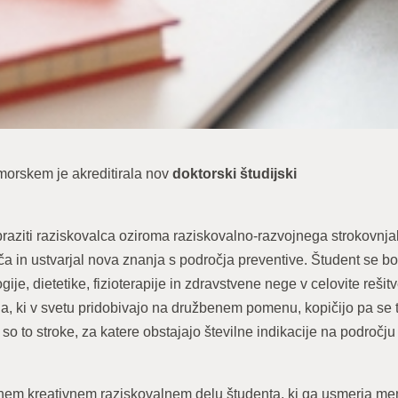
morskem je akreditirala nov
doktorski študijski
aziti raziskovalca oziroma raziskovalno-razvojnega strokovnjak
a in ustvarjal nova znanja s področja preventive. Študent se b
ije, dietetike, fizioterapije in zdravstvene nege v celovite rešit
ja, ki v svetu pridobivajo na družbenem pomenu, kopičijo pa se 
o to stroke, za katere obstajajo številne indikacije na področju
em kreativnem raziskovalnem delu študenta, ki ga usmerja men