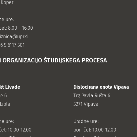
 Koper
ne ure:
et: 8.00 – 16.00
jiznica@upr.si
86 5 6117 501
N ORGANIZACIJO ŠTUDIJSKEGA PROCESA
kt Livade
Dislocirana enota Vipava
de 6
Trg Pavla Rušta 6
Izola
5271 Vipava
ne ure:
Uradne ure:
et: 10.00-12.00
pon-čet: 10.00-12.00