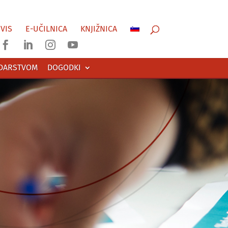
VIS
E-UČILNICA
KNJIŽNICA




ODARSTVOM
DOGODKI