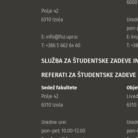
6000
Polje 42
6310 Izola
Urad
pon-p
E:
info@fvz.upr.si
E: kn
T: +386 5 662 64 60
T: +3
SLUŽBA ZA ŠTUDENTSKE ZADEVE I
REFERATI ZA ŠTUDENTSKE ZADEVE
Sedež fakultete
Obje
Polje 42
Liva
6310 Izola
6310 
Uradne ure:
Urad
pon–pet: 10.00-12.00
pon-č