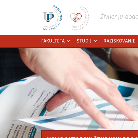
Preskoči
na
vsebino
Življenju dod
FAKULTETA
ŠTUDIJ
RAZISKOVANJE