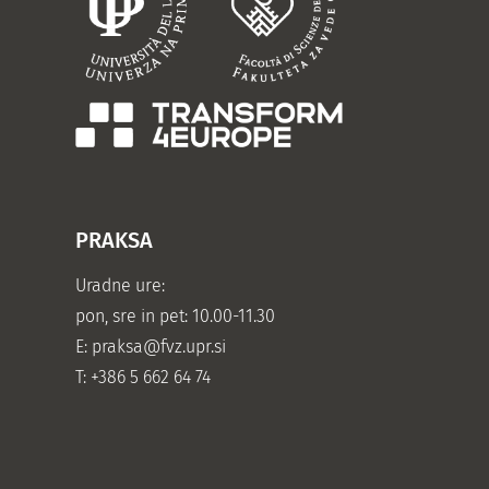
PRAKSA
Uradne ure:
pon, sre in pet: 10.00-11.30
E:
praksa@fvz.upr.si
T: +386 5 662 64 74