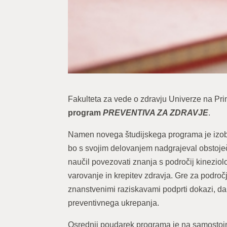
Fakulteta za vede o zdravju Univerze na Pri
program
PREVENTIVA ZA ZDRAVJE
.
Namen novega študijskega programa je izobr
bo s svojim delovanjem nadgrajeval obstoječ
naučil povezovati znanja s področij kineziolog
varovanje in krepitev zdravja. Gre za področ
znanstvenimi raziskavami podprti dokazi, da s
preventivnega ukrepanja.
Osrednji poudarek programa je na samostojn