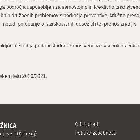
ega področja usposobljen za samostojno in kreativno znanstven
obnih družbenih problemov s področja preventive, kritično preso
ih metod, poročanje o raziskovalnih dosežkih ter prenos znanj v
aključku študija pridobi študent znanstveni naziv »Doktor/Dokto
jskem letu 2020/2021.
O fakulteti
IŽNICA
Politika zasebnosti
rjeva 1 (Kolosej)