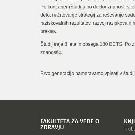
Po končanem študiju bo doktor znanosti s t
delo, načrtovanje strategij za reševanje sod
raziskovalnih rezultatov, razvoj raziskovaln
prakso.
Študij traja 3 leta in obsega 180 ECTS. Po z
znanosti«.
Prvo generacijo nameravamo vpisati v študi
FAKULTETA ZA VEDE O
KNJ
ZDRAVJU
Truba