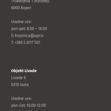
Trubarjeva 1 (Kolosej)
6000 Koper
Uradne ure:
pon-pet: 8.00 – 16.00
E: knjiznica@upr.si
T: +386 5 6117 501
Objekt Livade
Livade 6
6310 Izola
Uradne ure:
pon-čet: 10.00-12.00