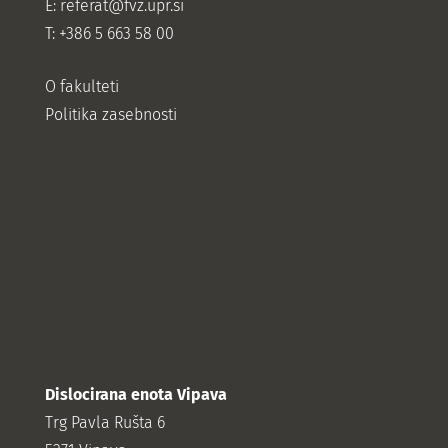
E:
referat@fvz.upr.si
T: +386 5 663 58 00
O fakulteti
Politika zasebnosti
Dislocirana enota Vipava
Trg Pavla Rušta 6