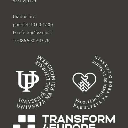
5271 Vipava
Uradne ure:
pon-čet: 10.00-12.00
E:
referat@fvz.upr.si
T: +386 5 309 33 26