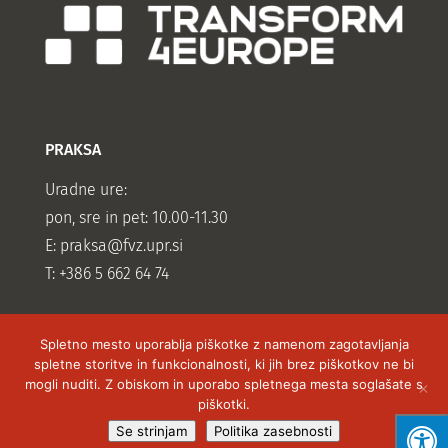
PRAKSA
Uradne ure:
pon, sre in pet: 10.00-11.30
E:
praksa@fvz.upr.si
T: +386 5 662 64 74
Spletno mesto uporablja piškotke z namenom zagotavljanja
spletne storitve in funkcionalnosti, ki jih brez piškotkov ne bi
mogli nuditi. Z obiskom in uporabo spletnega mesta soglašate s
piškotki.
Vse pravice pridržane Fakulteta za vede o zdravju,
Se strinjam
Politika zasebnosti
2019 izdelava spletnih strani -
Hyper Fox Studios