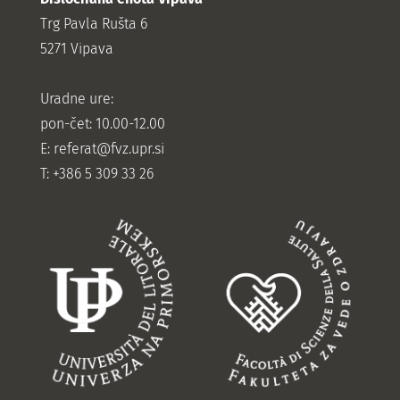
Trg Pavla Rušta 6
5271 Vipava
Uradne ure:
pon-čet: 10.00-12.00
E:
referat@fvz.upr.si
T: +386 5 309 33 26