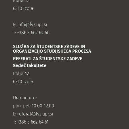
Polje 42
6310 Izola
E:
info@fvz.upr.si
T: +386 5 662 64 60
SLUŽBA ZA ŠTUDENTSKE ZADEVE IN
ORGANIZACIJO ŠTUDIJSKEGA PROCESA
REFERATI ZA ŠTUDENTSKE ZADEVE
Sedež fakultete
Polje 42
6310 Izola
Uradne ure:
pon–pet: 10.00-12.00
E:
referat@fvz.upr.si
T: +386 5 662 64 61