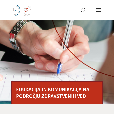
Preskoči
na
vsebino
EDUKACIJA IN KOMUNIKACIJA NA
PODROČJU ZDRAVSTVENIH VED