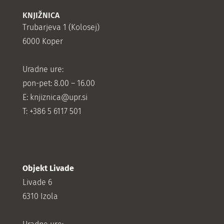
KNJIŽNICA
Trubarjeva 1 (Kolosej)
6000 Koper
Uradne ure:
pon-pet: 8.00 – 16.00
E: knjiznica@upr.si
T: +386 5 6117 501
Objekt Livade
Livade 6
6310 Izola