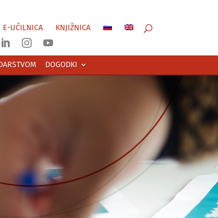
E-UČILNICA
KNJIŽNICA



ODARSTVOM
DOGODKI