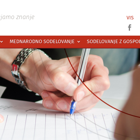
ajamo znanje
VIS

MEDNARODNO SODELOVANJE
SODELOVANJE Z GOSP