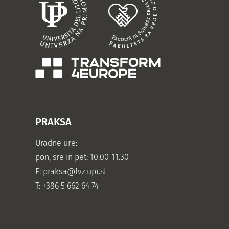
PRAKSA
Uradne ure:
pon, sre in pet: 10.00-11.30
E:
praksa@fvz.upr.si
T: +386 5 662 64 74