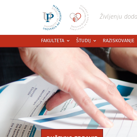
Preskoči
na
vsebino
Življenju dod
FAKULTETA
ŠTUDIJ
RAZISKOVANJE