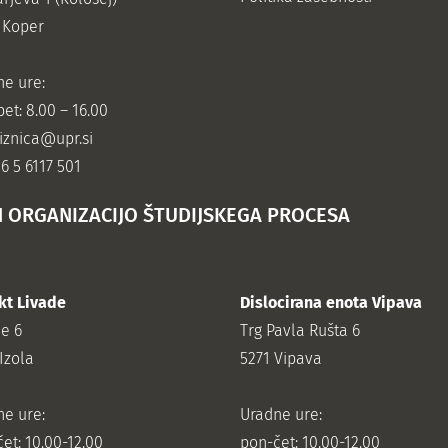
 Koper
ne ure:
et: 8.00 – 16.00
jiznica@upr.si
86 5 6117 501
N ORGANIZACIJO ŠTUDIJSKEGA PROCESA
kt Livade
Dislocirana enota Vipava
de 6
Trg Pavla Rušta 6
Izola
5271 Vipava
ne ure:
Uradne ure:
et: 10.00-12.00
pon-čet: 10.00-12.00