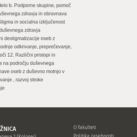
delo b. Podporne skupine, pomoč
duševnega zdravja in obravnava
tigma in socialna izključenost
u duševnega zdravja
ni destigmatizacije oseb z
odnje odkrivanje, preprečevanje,
či 12. Različni pristopi in
ta na področju duševnega
vnave oseb z duševno motnjo v
vanje , razvoj stroke
nje
O fakulteti
IŽNICA
Politika zasebnosti
rjeva 1 (Kolosej)