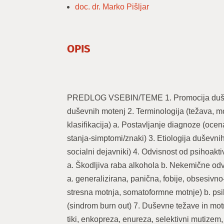
doc. dr. Marko Pišljar
OPIS
PREDLOG VSEBIN/TEME 1. Promocija dušev
duševnih motenj 2. Terminologija (težava, 
klasifikacija) a. Postavljanje diagnoze (oc
stanja-simptomi/znaki) 3. Etiologija duševnih
socialni dejavniki) 4. Odvisnost od psihoakt
a. Škodljiva raba alkohola b. Nekemične odv
a. generalizirana, panična, fobije, obsesiv
stresna motnja, somatoformne motnje) b. ps
(sindrom burn out) 7. Duševne težave in motnj
tiki, enkopreza, enureza, selektivni mutizem,