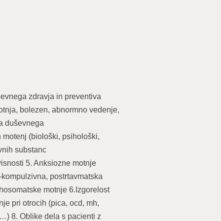
nega zdravja in preventiva
motnja, bolezen, abnormno vedenje,
ena duševnega
 motenj (biološki, psihološki,
ivnih substanc
isnosti 5. Anksiozne motnje
no-kompulzivna, postrtavmatska
ihosomatske motnje 6.Izgorelost
e pri otrocih (pica, ocd, mh,
…) 8. Oblike dela s pacienti z