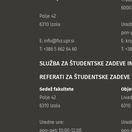
6000
Polje 42
6310 Izola
Urad
pon-p
E:
info@fvz.upr.si
E: kn
T: +386 5 662 64 60
T: +3
SLUŽBA ZA ŠTUDENTSKE ZADEVE I
REFERATI ZA ŠTUDENTSKE ZADEVE
Sedež fakultete
Obje
Polje 42
Liva
6310 Izola
6310 
Uradne ure:
Urad
pon–pet: 10.00-12.00
pon-č