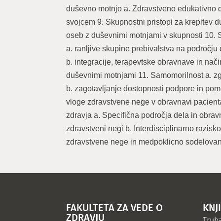
duševno motnjo a. Zdravstveno edukativno 
svojcem 9. Skupnostni pristopi za krepitev 
oseb z duševnimi motnjami v skupnosti 10. S
a. ranljive skupine prebivalstva na področj
b. integracije, terapevtske obravnave in nači
duševnimi motnjami 11. Samomorilnost a. zg
b. zagotavljanje dostopnosti podpore in pomo
vloge zdravstvene nege v obravnavi pacien
zdravja a. Specifična področja dela in obra
zdravstveni negi b. Interdisciplinarno razisko
zdravstvene nege in medpoklicno sodelova
FAKULTETA ZA VEDE O
KNJ
ZDRAVJU
Truba