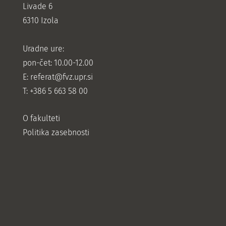
Livade 6
6310 Izola
Uradne ure:
pon-čet: 10.00-12.00
E:
referat@fvz.upr.si
T: +386 5 663 58 00
O fakulteti
Politika zasebnosti