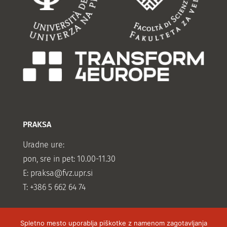
PRAKSA
Uradne ure:
pon, sre in pet: 10.00-11.30
E:
praksa@fvz.upr.si
T: +386 5 662 64 74
Spletno mesto uporablja piškotke z namenom zagotavljanja