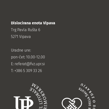
Dislocirana enota Vipava
Trg Pavla Rušta 6
5271 Vipava
Uradne ure:
pon-čet: 10.00-12.00
E:
referat@fvz.upr.si
T: +386 5 309 33 26