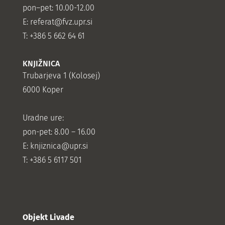
pon–pet: 10.00-12.00
E:
referat@fvz.upr.si
T: +386 5 662 64 61
KNJIŽNICA
Trubarjeva 1 (Kolosej)
6000 Koper
Uradne ure:
pon-pet: 8.00 – 16.00
E: knjiznica@upr.si
T: +386 5 6117 501
Objekt Livade