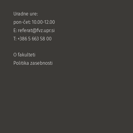
Uradne ure:
pon-čet: 10.00-12.00
E:
referat@fvz.upr.si
T: +386 5 663 58 00
O fakulteti
Politika zasebnosti