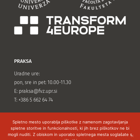
PRAKSA
Uradne ure:
pon, sre in pet: 10.00-11.30
E:
praksa@fvz.upr.si
T: +386 5 662 64 74
Spletno mesto uporablja piškotke z namenom zagotavljanja
spletne storitve in funkcionalnosti, ki jih brez piškotkov ne bi
mogli nuditi. Z obiskom in uporabo spletnega mesta soglašate s