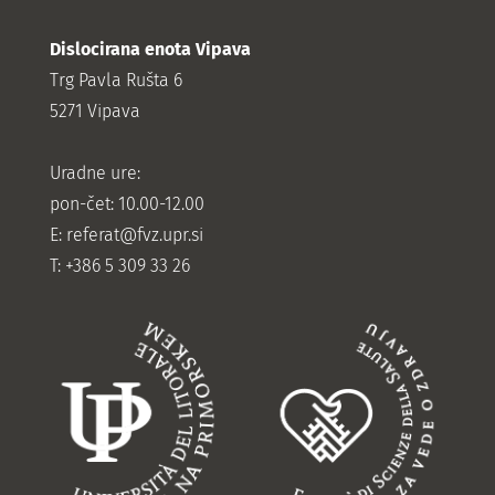
Dislocirana enota Vipava
Trg Pavla Rušta 6
5271 Vipava
Uradne ure:
pon-čet: 10.00-12.00
E:
referat@fvz.upr.si
T: +386 5 309 33 26