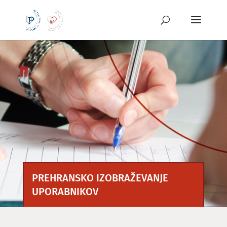
Preskoči
na
vsebino
PREHRANSKO IZOBRAŽEVANJE
UPORABNIKOV