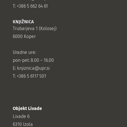
T: +386 5 662 64 61
KNJIŽNICA
Trubarjeva 1 (Kolosej)
6000 Koper
Uradne ure:
pon-pet: 8.00 – 16.00
E: knjiznica@upr.si
T: +386 5 6117 501
Objekt Livade
Livade 6
6310 Izola