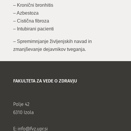
– Kronični bronhitis
– Azbestoza
– Cistična fibroza
– Intubirani pacienti
– Spremimnjanje življenjskih navad in
zmanjševanje dejavnikov tveganja.
FAKULTETA ZA VEDE O ZDRAVJU
Polje 42
6310 Izola
E:
info@fvz.upr.si