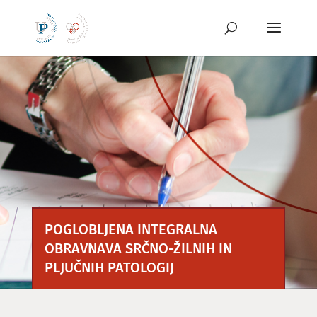
Preskoči
na
vsebino
POGLOBLJENA INTEGRALNA
OBRAVNAVA SRČNO-ŽILNIH IN
PLJUČNIH PATOLOGIJ