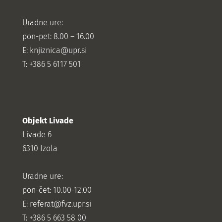
Uradne ure:
pon-pet: 8.00 – 16.00
E: knjiznica@upr.si
T: +386 5 6117 501
Objekt Livade
Livade 6
6310 Izola
Uradne ure:
pon-čet: 10.00-12.00
E:
referat@fvz.upr.si
T: +386 5 663 58 00