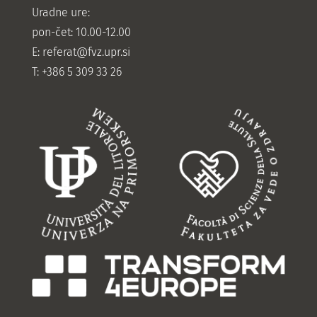
Uradne ure:
pon-čet: 10.00-12.00
E:
referat@fvz.upr.si
T: +386 5 309 33 26