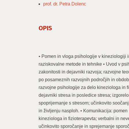
prof. dr. Petra Dolenc
OPIS
• Pomen in vloga psihologije v kineziologiji i
raziskovalne metode in tehnike • Uvod v psih
zakonitosti in dejavniki razvoja; razvojne teo
po posameznih razvojnih področjih in obdobj
razvojne psihologije za delo kineziologa in fi
dejavniki stresa in posledice stresa; izgore
spoprijemanje s stresom; učinkovito sooča
in življenju nasploh. • Komunikacija: pomen 
kineziologa in fizioterapevta; verbalni in nev
učinkovito sporočanje in sprejemanje sporoči