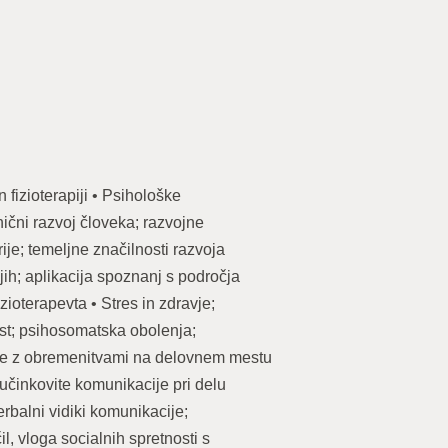
n fizioterapiji • Psihološke
ični razvoj človeka; razvojne
rije; temeljne značilnosti razvoja
ih; aplikacija spoznanj s področja
zioterapevta • Stres in zdravje;
lost; psihosomatska obolenja;
nje z obremenitvami na delovnem mestu
učinkovite komunikacije pri delu
erbalni vidiki komunikacije;
l, vloga socialnih spretnosti s