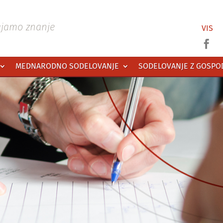
ajamo znanje
VIS

MEDNARODNO SODELOVANJE
SODELOVANJE Z GOSP