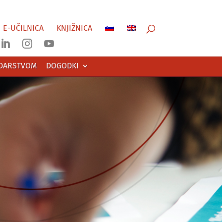
E-UČILNICA
KNJIŽNICA



ODARSTVOM
DOGODKI