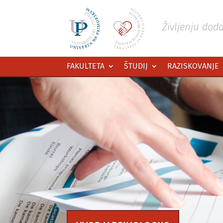
Preskoči
na
vsebino
Življenju dod
FAKULTETA
ŠTUDIJ
RAZISKOVANJE