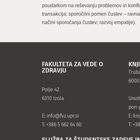
poudarkom na reševanju problemov in konfl
transakcija: sporočilni pomen čustev – ravnan
načini sporočanja čustev; razvoj empatije).
FAKULTETA ZA VEDE O
KNJ
ZDRAVJU
Truba
6000
Polje 42
6310 Izola
Urad
pon-p
E:
info@fvz.upr.si
E: kn
T: +386 5 662 64 60
T: +3
SLUŽBA ZA ŠTUDENTSKE ZADEVE I