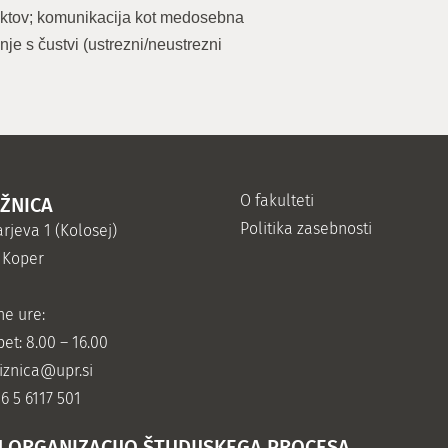
iktov; komunikacija kot medosebna
je s čustvi (ustrezni/neustrezni
O fakulteti
IŽNICA
Politika zasebnosti
rjeva 1 (Kolosej)
 Koper
ne ure:
et: 8.00 – 16.00
jiznica@upr.si
86 5 6117 501
N ORGANIZACIJO ŠTUDIJSKEGA PROCESA