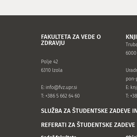
FAKULTETA ZA VEDE O
KNJ
ZDRAVJU
Truba
6000
Polje 42
6310 Izola
Urad
pon-p
E:
info@fvz.upr.si
E: kn
T: +386 5 662 64 60
T: +3
SLUŽBA ZA ŠTUDENTSKE ZADEVE I
REFERATI ZA ŠTUDENTSKE ZADEVE