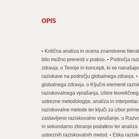
OPIS
• Kritična analiza in ocena znanstvene literat
bilo možno prenesti v prakso. • Področja ra
zdravja. o Teorije in koncepti, ki se nanašaj
raziskave na področju globalnega zdravja. •
globalnega zdravja. o Ključni elementi raz
raziskovalnega vprašanja, izbire teoretičneg
ustrezne metodologije, analiza in interpretac
raziskovalne metode ter ključi za izbor pri
zastavljeno raziskovalno vprašanje. o Razvo
in sekundarno zbiranje podatkov ter analiza
ustreznih raziskovalnih metod. • Etika razis