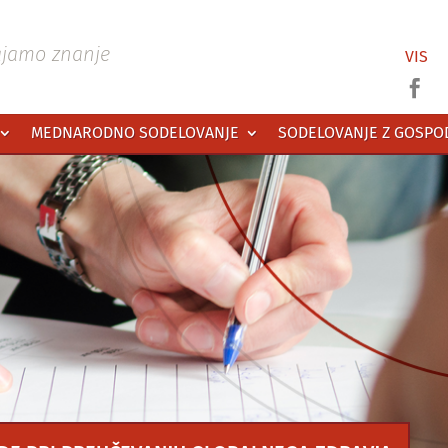
ajamo znanje
VIS

MEDNARODNO SODELOVANJE
SODELOVANJE Z GOSP