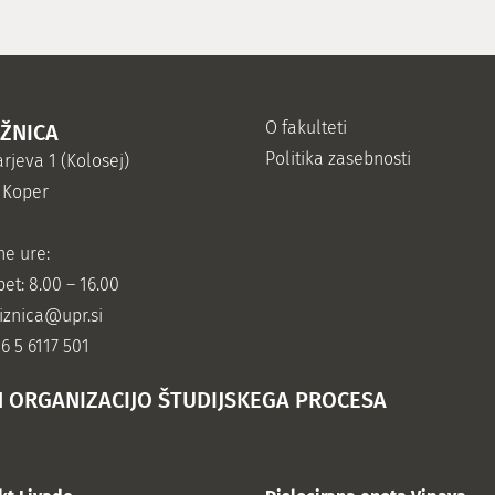
O fakulteti
IŽNICA
Politika zasebnosti
rjeva 1 (Kolosej)
 Koper
ne ure:
et: 8.00 – 16.00
jiznica@upr.si
86 5 6117 501
N ORGANIZACIJO ŠTUDIJSKEGA PROCESA