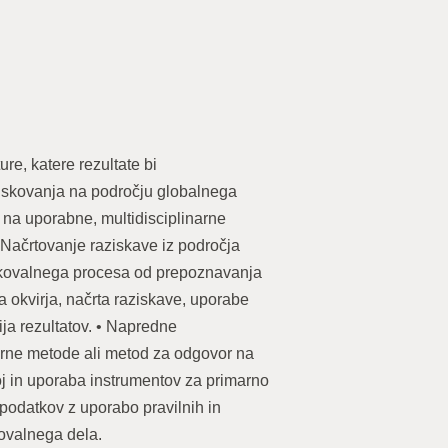
ure, katere rezultate bi
ziskovanja na področju globalnega
o na uporabne, multidisciplinarne
 Načrtovanje raziskave iz področja
iskovalnega procesa od prepoznavanja
a okvirja, načrta raziskave, uporabe
ija rezultatov. • Napredne
merne metode ali metod za odgovor na
j in uporaba instrumentov za primarno
 podatkov z uporabo pravilnih in
kovalnega dela.