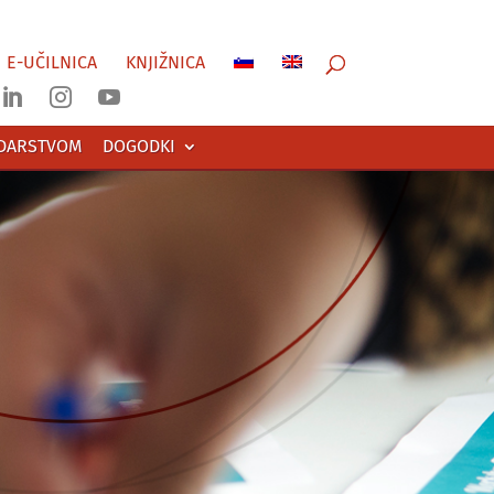
E-UČILNICA
KNJIŽNICA



ODARSTVOM
DOGODKI