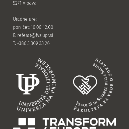
5271 Vipava
Uradne ure:
pon-čet: 10.00-12.00
E:
referat@fvz.upr.si
T: +386 5 309 33 26