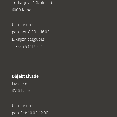
Trubarjeva 1 (Kolosej)
6000 Koper
Uradne ure:
pon-pet: 8.00 – 16.00
E: knjiznica@upr.si
T: +386 5 6117 501
Objekt Livade
Livade 6
6310 Izola
Uradne ure:
pon-čet: 10.00-12.00