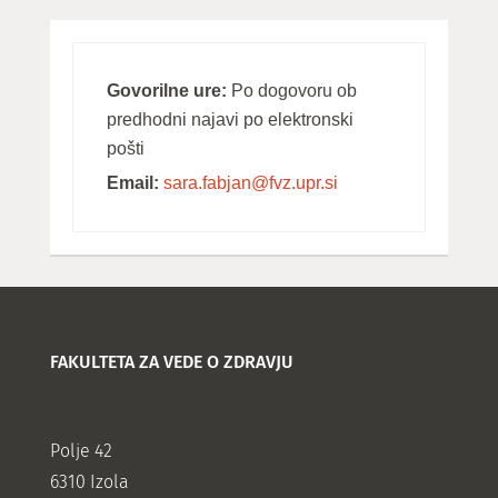
Govorilne ure:
Po dogovoru ob
predhodni najavi po elektronski
pošti
Email:
sara.fabjan@fvz.upr.si
FAKULTETA ZA VEDE O ZDRAVJU
Polje 42
6310 Izola