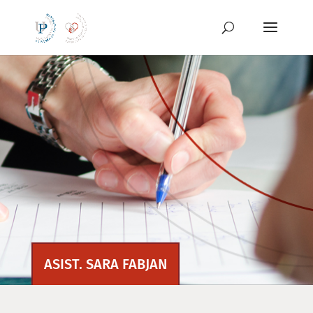
Preskoči
na
vsebino
ASIST. SARA FABJAN