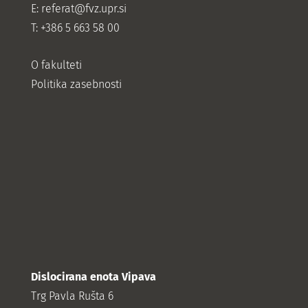
E:
referat@fvz.upr.si
T: +386 5 663 58 00
O fakulteti
Politika zasebnosti
Dislocirana enota Vipava
Trg Pavla Rušta 6