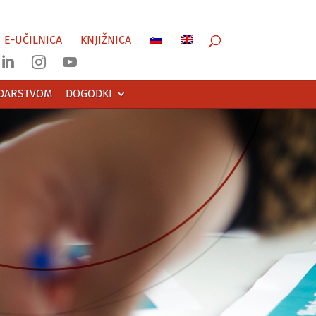
E-UČILNICA
KNJIŽNICA



ODARSTVOM
DOGODKI