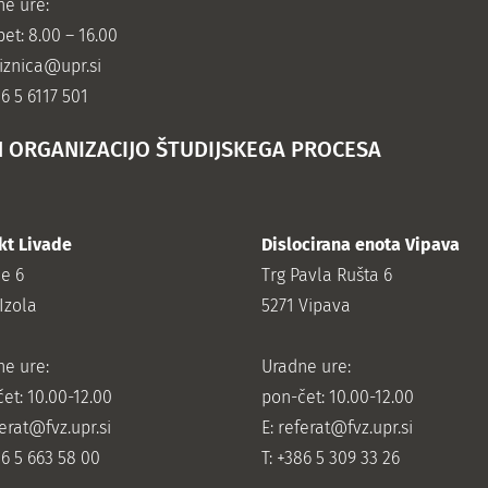
ne ure:
et: 8.00 – 16.00
jiznica@upr.si
86 5 6117 501
N ORGANIZACIJO ŠTUDIJSKEGA PROCESA
kt Livade
Dislocirana enota Vipava
de 6
Trg Pavla Rušta 6
Izola
5271 Vipava
ne ure:
Uradne ure:
et: 10.00-12.00
pon-čet: 10.00-12.00
erat@fvz.upr.si
E:
referat@fvz.upr.si
86 5 663 58 00
T: +386 5 309 33 26