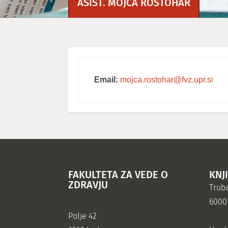
ASIST. MOJCA ROSTOHAR
Email:
mojca.rostohar@fvz.upr.si
FAKULTETA ZA VEDE O
KNJ
ZDRAVJU
Truba
6000
Polje 42