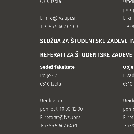
6310 Izola
Urad
pon-p
E:
info@fvz.upr.si
E: kn
T: +386 5 662 64 60
T: +3
SLUŽBA ZA ŠTUDENTSKE ZADEVE I
REFERATI ZA ŠTUDENTSKE ZADEVE
Sedež fakultete
Obje
Polje 42
Liva
6310 Izola
6310 
Uradne ure:
Urad
pon–pet: 10.00-12.00
pon-č
E:
referat@fvz.upr.si
E:
ref
T: +386 5 662 64 61
T: +3