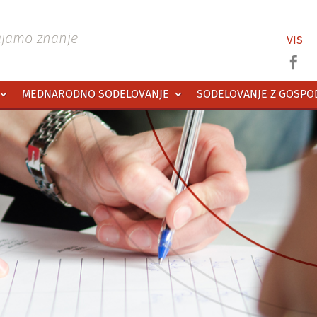
ajamo znanje
VIS

MEDNARODNO SODELOVANJE
SODELOVANJE Z GOSP