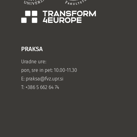
PRAKSA
Uradne ure:
pon, sre in pet: 10.00-11.30
E:
praksa@fvz.upr.si
T: +386 5 662 64 74