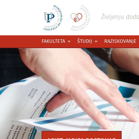
Preskoči
na
vsebino
Življenju dod
FAKULTETA
ŠTUDIJ
RAZISKOVANJE