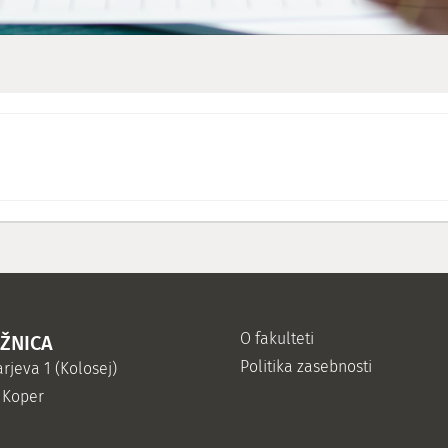
O fakulteti
IŽNICA
Politika zasebnosti
rjeva 1 (Kolosej)
 Koper