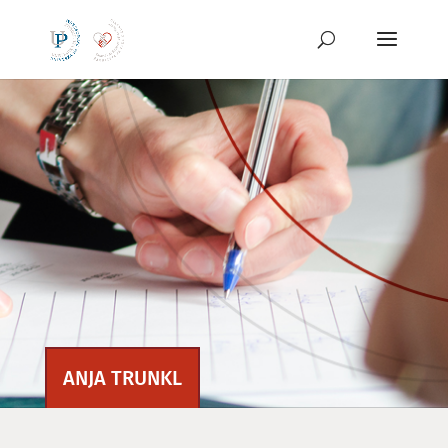
Preskoči
na
vsebino
ANJA TRUNKL