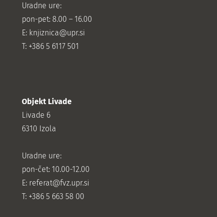
Uradne ure:
pon-pet: 8.00 – 16.00
E: knjiznica@upr.si
T: +386 5 6117 501
Objekt Livade
Livade 6
6310 Izola
Uradne ure:
pon-čet: 10.00-12.00
E:
referat@fvz.upr.si
T: +386 5 663 58 00