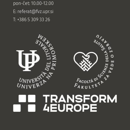
pon-čet: 10.00-12.00
E:
referat@fvz.upr.si
T: +386 5 309 33 26