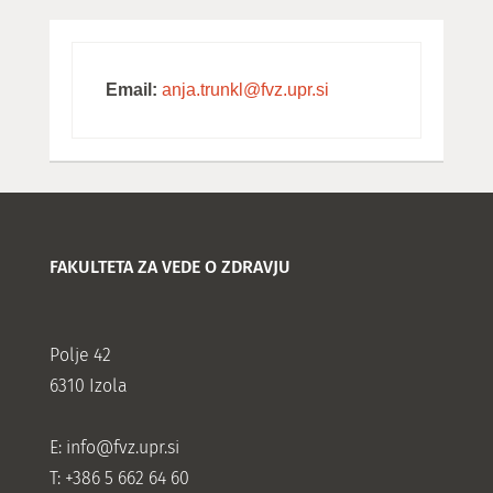
Email:
anja.trunkl@fvz.upr.si
FAKULTETA ZA VEDE O ZDRAVJU
Polje 42
6310 Izola
E:
info@fvz.upr.si
T: +386 5 662 64 60