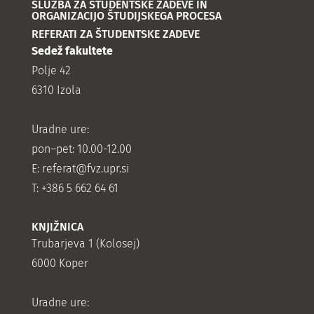
SLUŽBA ZA ŠTUDENTSKE ZADEVE IN
ORGANIZACIJO ŠTUDIJSKEGA PROCESA
REFERATI ZA ŠTUDENTSKE ZADEVE
Sedež fakultete
Polje 42
6310 Izola
Uradne ure:
pon–pet: 10.00-12.00
E:
referat@fvz.upr.si
T: +386 5 662 64 61
KNJIŽNICA
Trubarjeva 1 (Kolosej)
6000 Koper
Uradne ure: