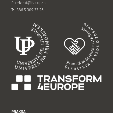
E:
referat@fvz.upr.si
T: +386 5 309 33 26
PRAKSA