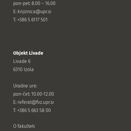
pon-pet: 8.00 – 16.00
E: knjiznica@upr.si
T: +386 5 6117 501
Objekt Livade
Livade 6
6310 Izola
Uradne ure:
pon-čet: 10.00-12.00
E:
referat@fvz.upr.si
T: +386 5 663 58 00
O fakulteti