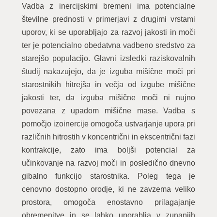
Vadba z inercijskimi bremeni ima potencialne
številne prednosti v primerjavi z drugimi vrstami
uporov, ki se uporabljajo za razvoj jakosti in moči
ter je potencialno obedatvna vadbeno sredstvo za
starejšo populacijo. Glavni izsledki raziskovalnih
študij nakazujejo, da je izguba mišične moči pri
starostnikih hitrejša in večja od izgube mišične
jakosti ter, da izguba mišične moči ni nujno
povezana z upadom mišične mase. Vadba s
pomočjo izoinercije omogoča ustvarjanje upora pri
različnih hitrostih v koncentrični in ekscentrični fazi
kontrakcije, zato ima boljši potencial za
učinkovanje na razvoj moči in posledično dnevno
gibalno funkcijo starostnika. Poleg tega je
cenovno dostopno orodje, ki ne zavzema veliko
prostora, omogoča enostavno prilagajanje
obremenitve in se lahko uporablja v zunanjih