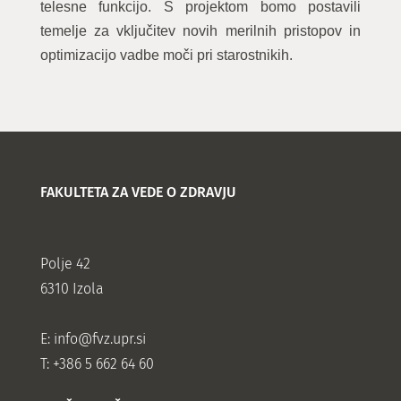
telesne funkcijo. S projektom bomo postavili
temelje za vključitev novih merilnih pristopov in
optimizacijo vadbe moči pri starostnikih.
FAKULTETA ZA VEDE O ZDRAVJU
Polje 42
6310 Izola
E:
info@fvz.upr.si
T: +386 5 662 64 60