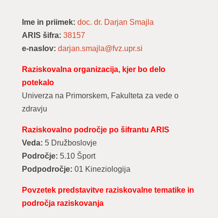
Ime in priimek:
doc. dr. Darjan Smajla
ARIS šifra:
38157
e-naslov:
darjan.smajla@fvz.upr.si
Raziskovalna organizacija, kjer bo delo
potekalo
Univerza na Primorskem, Fakulteta za vede o
zdravju
Raziskovalno področje po šifrantu ARIS
Veda:
5 Družboslovje
Področje:
5.10 Šport
Podpodročje:
01 Kineziologija
Povzetek predstavitve raziskovalne tematike in
področja raziskovanja