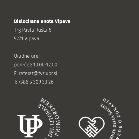
Dislocirana enota Vipava
Trg Pavla Rušta 6
5271 Vipava
Uradne ure:
pon-čet: 10.00-12.00
E:
referat@fvz.upr.si
T: +386 5 309 33 26