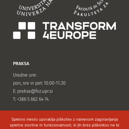
PRAKSA
Uradne ure:
pon, sre in pet: 10.00-11.30
E:
praksa@fvz.upr.si
T: +386 5 662 64 74
Spletno mesto uporablja piškotke z namenom zagotavljanja
spletne storitve in funkcionalnosti, ki jih brez piškotkov ne bi