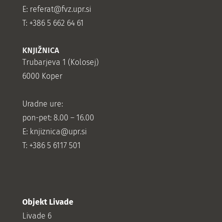
E:
referat@fvz.upr.si
T: +386 5 662 64 61
KNJIŽNICA
Trubarjeva 1 (Kolosej)
6000 Koper
Uradne ure:
pon-pet: 8.00 – 16.00
E: knjiznica@upr.si
T: +386 5 6117 501
Objekt Livade
Livade 6