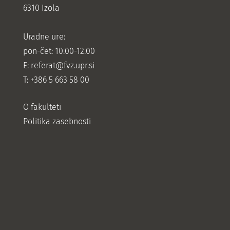
6310 Izola
Uradne ure:
pon-čet: 10.00-12.00
E:
referat@fvz.upr.si
T: +386 5 663 58 00
O fakulteti
Politika zasebnosti