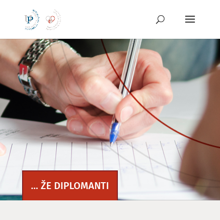
Preskoči
na
vsebino
… ŽE DIPLOMANTI