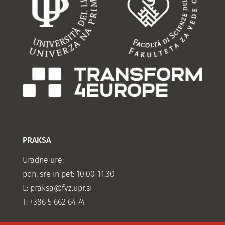
PRAKSA
Uradne ure:
pon, sre in pet: 10.00-11.30
E:
praksa@fvz.upr.si
T: +386 5 662 64 74