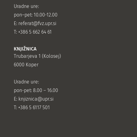
Uradne ure:
pon–pet: 10.00-12.00
E:
referat@fvz.upr.si
T: +386 5 662 64 61
KNJIŽNICA
Trubarjeva 1 (Kolosej)
6000 Koper
Uradne ure:
pon-pet: 8.00 – 16.00
E: knjiznica@upr.si
T: +386 5 6117 501