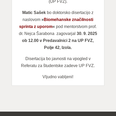
(UP FVZ).
Matic Sašek
bo doktorsko disertacijo z
naslovom
»
Biomehanske značilnosti
sprinta z uporom
«
pod mentorstvom prof.
dr. Nejca Šarabona
zagovarjal
30. 9. 2025
ob 12.00 v Predavalnici 2 na UP FVZ,
Polje 42, Izola.
Disertacija bo javnosti na vpogled v
Referatu za študentske zadeve UP FVZ.
Vljudno vabljeni!