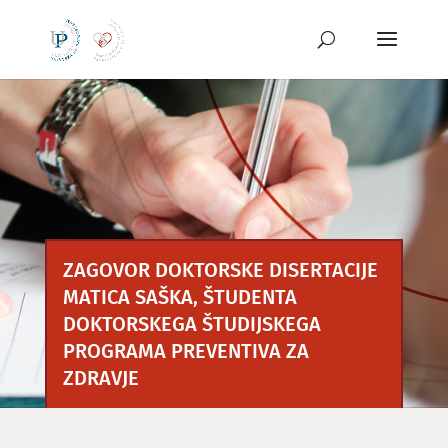
Preskoči
na
vsebino
ZAGOVOR DOKTORSKE DISERTACIJE
MATICA SAŠKA, ŠTUDENTA
DOKTORSKEGA ŠTUDIJSKEGA
PROGRAMA PREVENTIVA ZA
ZDRAVJE