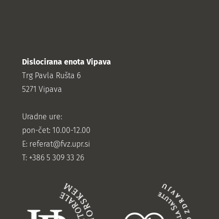
Dislocirana enota Vipava
Trg Pavla Rušta 6
5271 Vipava
Uradne ure:
pon-čet: 10.00-12.00
E:
referat@fvz.upr.si
T: +386 5 309 33 26