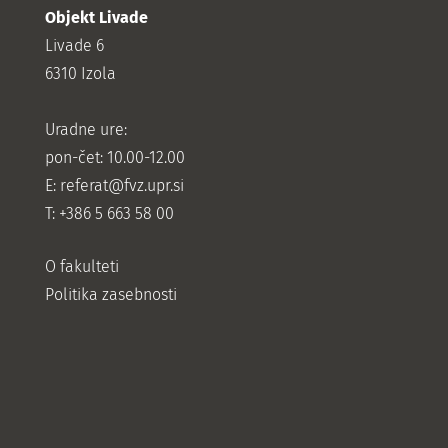
Objekt Livade
Livade 6
6310 Izola
Uradne ure:
pon-čet: 10.00-12.00
E:
referat@fvz.upr.si
T: +386 5 663 58 00
O fakulteti
Politika zasebnosti