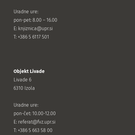
Uradne ure:
pon-pet: 8.00 – 16.00
E: knjiznica@upr.si
T: +386 5 6117 501
Objekt Livade
Livade 6
6310 Izola
Uradne ure:
pon-čet: 10.00-12.00
E:
referat@fvz.upr.si
T: +386 5 663 58 00