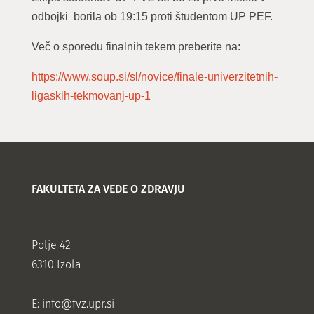
odbojki borila ob 19:15 proti študentom UP PEF.
Več o sporedu finalnih tekem preberite na:
https://www.soup.si/sl/novice/finale-univerzitetnih-
ligaskih-tekmovanj-up-1
FAKULTETA ZA VEDE O ZDRAVJU
Polje 42
6310 Izola
E:
info@fvz.upr.si