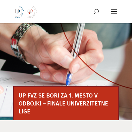
Preskoči
na
vsebino
UP FVZ SE BORI ZA 1. MESTO V
ODBOJKI – FINALE UNIVERZITETNE
LIGE