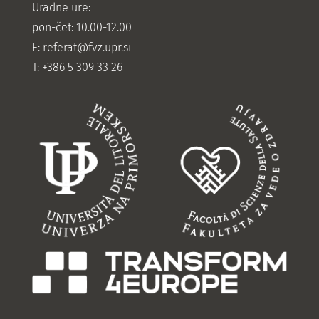
Uradne ure:
pon-čet: 10.00-12.00
E:
referat@fvz.upr.si
T: +386 5 309 33 26