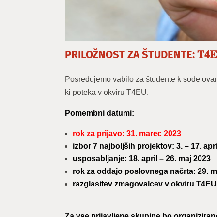
PRILOŽNOST ZA ŠTUDENTE: 𝐓𝟒𝐄𝐔 𝐁𝐮𝐬𝐢𝐧
Posredujemo vabilo za študente k sodelova
ki poteka v okviru T4EU.
Pomembni datumi:
rok za prijavo: 31. marec 2023
izbor 7 najboljših projektov: 3. – 17. apr
usposabljanje: 18. april – 26. maj 2023
rok za oddajo poslovnega načrta: 29. ma
razglasitev zmagovalcev v okviru T4EU te
Za vse prijavljene skupine bo organizirano