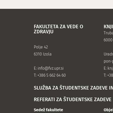
FAKULTETA ZA VEDE O
KNJ
ZDRAVJU
Truba
6000
Polje 42
6310 Izola
Urad
pon-p
E:
info@fvz.upr.si
E: kn
T: +386 5 662 64 60
T: +3
SLUŽBA ZA ŠTUDENTSKE ZADEVE I
REFERATI ZA ŠTUDENTSKE ZADEVE
Sedež fakultete
Obje