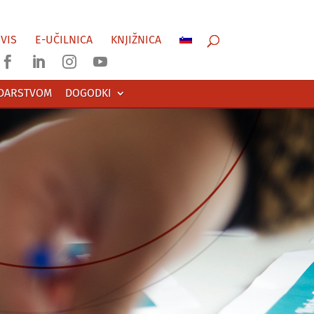
VIS
E-UČILNICA
KNJIŽNICA




ODARSTVOM
DOGODKI