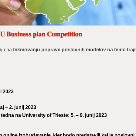
𝐞𝐬𝐬 𝐩𝐥𝐚𝐧 𝐂𝐨𝐦𝐩𝐞𝐭𝐢𝐭𝐢𝐨𝐧
nju na
tekmovanju priprave poslovnih modelov na temo traj
il 2023
j – 2. junij 2023
dna na University of Trieste: 5. – 9. junij 2023
 online izobraževanje, kjer bodo predstavili kaj je poslovni