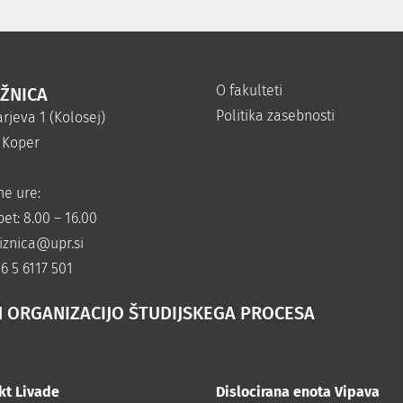
O fakulteti
IŽNICA
Politika zasebnosti
rjeva 1 (Kolosej)
 Koper
ne ure:
et: 8.00 – 16.00
jiznica@upr.si
86 5 6117 501
N ORGANIZACIJO ŠTUDIJSKEGA PROCESA
kt Livade
Dislocirana enota Vipava