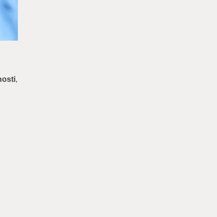
nosti
,