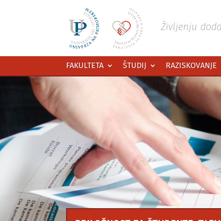
Preskoči
na
vsebino
Življenju dod
FAKULTETA
ŠTUDIJ
RAZISKOVANJE