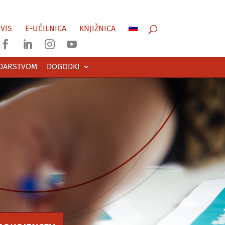
VIS
E-UČILNICA
KNJIŽNICA




ODARSTVOM
DOGODKI