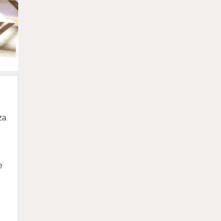
 za
e
,