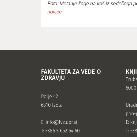
Foto: Metanje žoge na koš iz sedečega p
novice
FAKULTETA ZA VEDE O
KNJ
ZDRAVJU
Truba
6000
Polje 42
6310 Izola
Urad
pon-p
E:
info@fvz.upr.si
E: kn
T: +386 5 662 64 60
T: +3