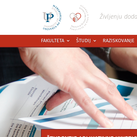
Preskoči
na
vsebino
Življenju dod
FAKULTETA
ŠTUDIJ
RAZISKOVANJE