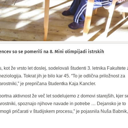
ncev so se pomerili na 8. Mini olimpijadi istrskih
s, kot že vrsto let doslej, sodelovali študenti 3. letnika Fakultete
ziologija. Tokrat jih je bilo kar 45. “To je odlična priložnost za
tarostniki,” je prepričana študentka Kaja Kancler.
ortna aktivnost že več let sodelujemo z domovi starejših, kjer s
arostniki, spoznajo njihove navade in potrebe … Dejansko je to
i mogli pričarati v študijskem procesu,” je pojasnila Nuša Babnik