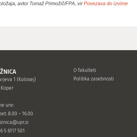
oložaja, avtor Tomaž Primožič/FPA, vir
Povezava do izvirne
O fakulteti
IŽNICA
Politika zasebnosti
rjeva 1 (Kolosej)
 Koper
ne ure:
et: 8.00 – 16.00
jiznica@upr.si
86 5 6117 501