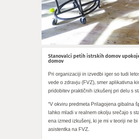
Stanovalci petih istrskih domov upokoje
domov
Pri organizaciji in izvedbi iger so tudi leto
vede o zdravju (FVZ), smer aplikativna kine
pridobitev praktičnih izkušenj pri delu s s
“V okviru predmeta Prilagojena gibalna šp
lahko mladi v realnem okolju srečajo s st
ena izmed izkušenj, ki je mi v teoriji ne b
asistentka na FVZ.