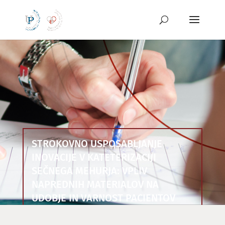
Preskoči
na
vsebino
STROKOVNO USPOSABLJANJE
INOVACIJE V KATETERIZACIJI
SEČNEGA MEHURJA: VPLIV
NAPREDNIH MATERIALOV NA
UDOBJE IN VARNOST PACIENTOV