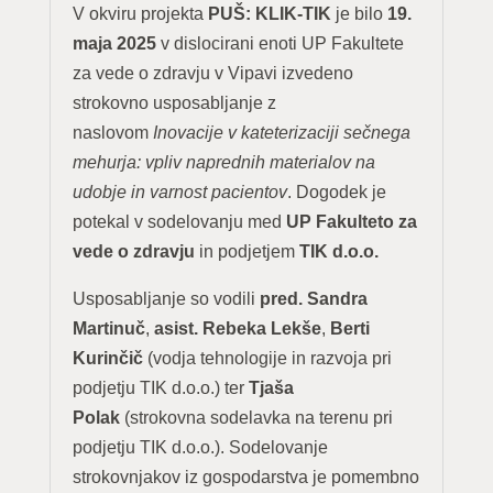
V okviru projekta
PUŠ: KLIK-TIK
je bilo
19.
maja 2025
v dislocirani enoti UP Fakultete
za vede o zdravju v Vipavi izvedeno
strokovno usposabljanje z
naslovom
Inovacije v kateterizaciji sečnega
mehurja: vpliv naprednih materialov na
udobje in varnost pacientov
. Dogodek je
potekal v sodelovanju med
UP Fakulteto za
vede o zdravju
in podjetjem
TIK d.o.o.
Usposabljanje so vodili
pred. Sandra
Martinuč
,
asist. Rebeka Lekše
,
Berti
Kurinčič
(vodja tehnologije in razvoja pri
podjetju TIK d.o.o.) ter
Tjaša
Polak
(
strokovna sodelavka na terenu pri
podjetju TIK d.o.o.
). Sodelovanje
strokovnjakov iz gospodarstva je pomembno