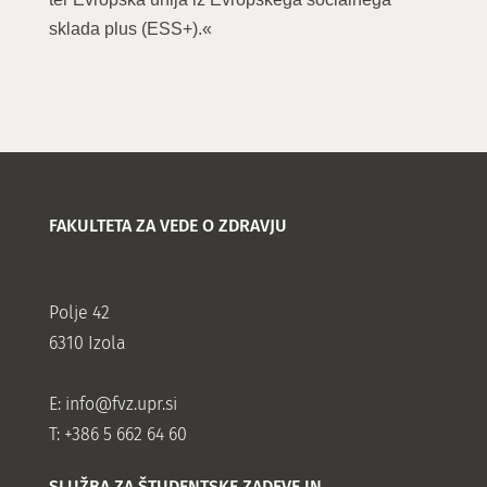
sklada plus (ESS+).«
FAKULTETA ZA VEDE O ZDRAVJU
Polje 42
6310 Izola
E:
info@fvz.upr.si
T: +386 5 662 64 60
SLUŽBA ZA ŠTUDENTSKE ZADEVE IN