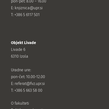
pon-pet: 8.00 – 16.00
E: knjiznica@upr.si
T: +386 5 6117 501
Objekt Livade
Livade 6
6310 Izola
Uradne ure:
pon-čet: 10.00-12.00
E:
referat@fvz.upr.si
T: +386 5 663 58 00
O fakulteti