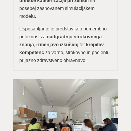
urinske kateterizacije pri ženski
na
posebej zasnovanem simulacijskem
modelu.
Usposabljanje je predstavljalo pomembno
priložnost za
nadgradnjo strokovnega
znanja
,
izmenjavo izkušenj
ter
krepitev
kompetenc
za varno, strokovno in pacientu
prijazno zdravstveno obravnavo.