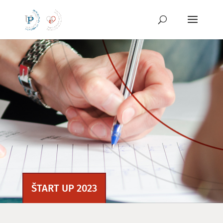
Preskoči
na
vsebino
ŠTART UP 2023