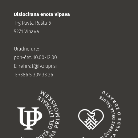
Dislocirana enota Vipava
Trg Pavla Rušta 6
5271 Vipava
Uradne ure:
pon-čet: 10.00-12.00
E:
referat@fvz.upr.si
T: +386 5 309 33 26