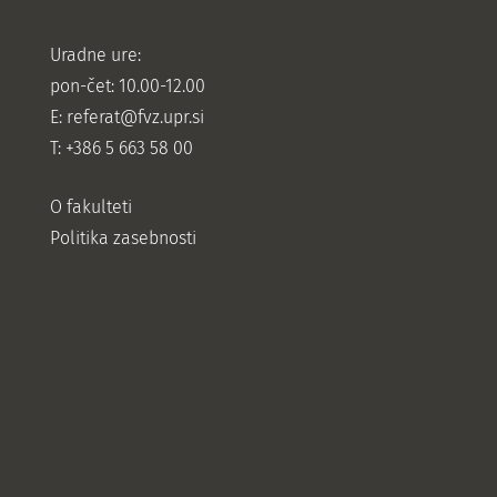
Uradne ure:
pon-čet: 10.00-12.00
E:
referat@fvz.upr.si
T: +386 5 663 58 00
O fakulteti
Politika zasebnosti