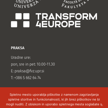
PRAKSA
Uradne ure:
pon, sre in pet: 10.00-11.30
E:
praksa@fvz.upr.si
T: +386 5 662 64 74
Spletno mesto uporablja piškotke z namenom zagotavljanja
spletne storitve in funkcionalnosti, ki jih brez piškotkov ne bi
mogli nuditi. Z obiskom in uporabo spletnega mesta soglašate s