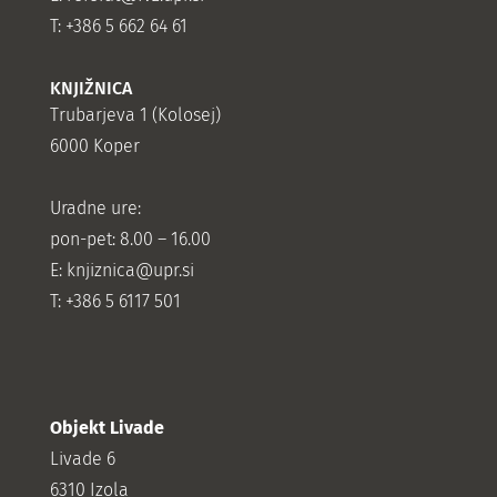
T: +386 5 662 64 61
KNJIŽNICA
Trubarjeva 1 (Kolosej)
6000 Koper
Uradne ure:
pon-pet: 8.00 – 16.00
E: knjiznica@upr.si
T: +386 5 6117 501
Objekt Livade
Livade 6
6310 Izola