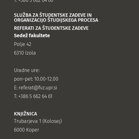
T: +386 5 662 64 60
SLUŽBA ZA ŠTUDENTSKE ZADEVE IN
ORGANIZACIJO ŠTUDIJSKEGA PROCESA
REFERATI ZA ŠTUDENTSKE ZADEVE
Sedež fakultete
Polje 42
6310 Izola
Uradne ure:
pon–pet: 10.00-12.00
E:
referat@fvz.upr.si
T: +386 5 662 64 61
KNJIŽNICA
Trubarjeva 1 (Kolosej)
6000 Koper