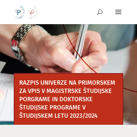
Preskoči
na
vsebino
RAZPIS UNIVERZE NA PRIMORSKEM
ZA VPIS V MAGISTRSKE ŠTUDIJSKE
PORGRAME IN DOKTORSKE
ŠTUDIJSKE PROGRAME V
ŠTUDIJSKEM LETU 2023/2024