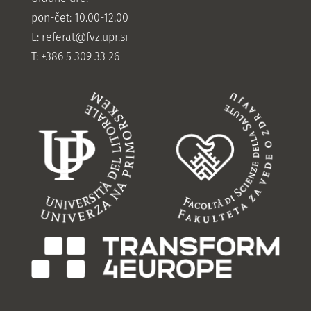
pon-čet: 10.00-12.00
E:
referat@fvz.upr.si
T: +386 5 309 33 26