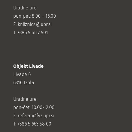
Uradne ure:
pon-pet: 8.00 – 16.00
E: knjiznica@upr.si
T: +386 5 6117 501
Objekt Livade
Livade 6
6310 Izola
Uradne ure:
pon-čet: 10.00-12.00
E:
referat@fvz.upr.si
T: +386 5 663 58 00