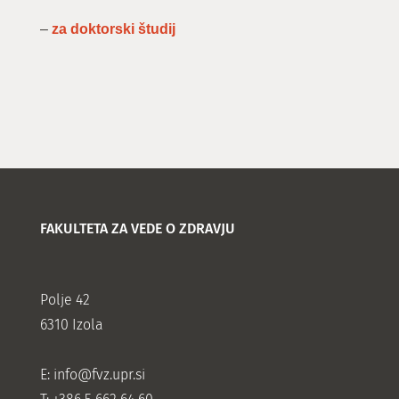
–
za doktorski študij
FAKULTETA ZA VEDE O ZDRAVJU
Polje 42
6310 Izola
E:
info@fvz.upr.si