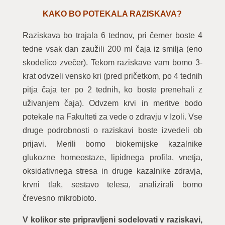
KAKO BO POTEKALA RAZISKAVA?
Raziskava bo trajala 6 tednov, pri čemer boste 4
tedne vsak dan zaužili 200 ml čaja iz smilja (eno
skodelico zvečer). Tekom raziskave vam bomo 3-
krat odvzeli vensko kri (pred pričetkom, po 4 tednih
pitja čaja ter po 2 tednih, ko boste prenehali z
uživanjem čaja). Odvzem krvi in meritve bodo
potekale na Fakulteti za vede o zdravju v Izoli. Vse
druge podrobnosti o raziskavi boste izvedeli ob
prijavi. Merili bomo biokemijske kazalnike
glukozne homeostaze, lipidnega profila, vnetja,
oksidativnega stresa in druge kazalnike zdravja,
krvni tlak, sestavo telesa, analizirali bomo
črevesno mikrobioto.
V kolikor ste pripravljeni sodelovati v raziskavi,