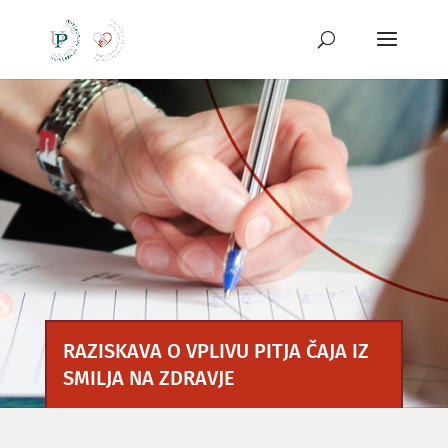
Preskoči
na
vsebino
RAZISKAVA O VPLIVU PITJA ČAJA IZ
SMILJA NA ZDRAVJE