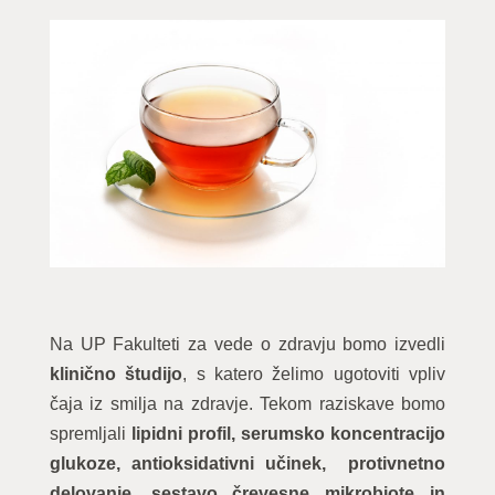
Na UP Fakulteti za vede o zdravju bomo izvedli
klinično študijo
, s katero želimo ugotoviti vpliv
čaja iz smilja na zdravje. Tekom raziskave bomo
spremljali
lipidni profil,
serumsko koncentracijo
glukoze, antioksidativni učinek, protivnetno
delovanje, sestavo črevesne mikrobiote in