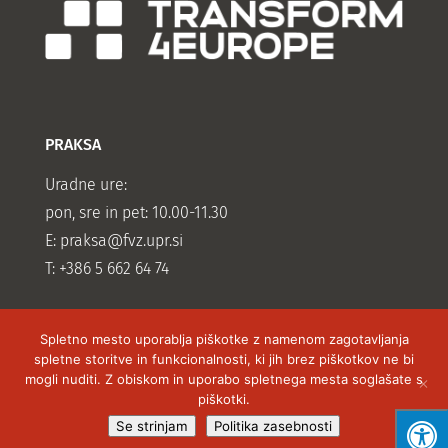
PRAKSA
Uradne ure:
pon, sre in pet: 10.00-11.30
E:
praksa@fvz.upr.si
T: +386 5 662 64 74
Spletno mesto uporablja piškotke z namenom zagotavljanja
spletne storitve in funkcionalnosti, ki jih brez piškotkov ne bi
mogli nuditi. Z obiskom in uporabo spletnega mesta soglašate s
piškotki.
Vse pravice pridržane Fakulteta za vede o zdravju,
Se strinjam
Politika zasebnosti
2019 izdelava spletnih strani -
Hyper Fox Studios