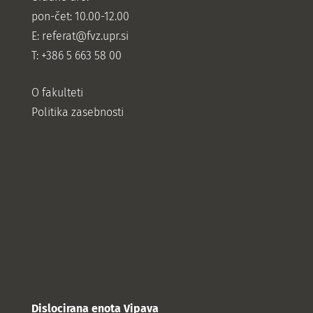
pon-čet: 10.00-12.00
E:
referat@fvz.upr.si
T: +386 5 663 58 00
O fakulteti
Politika zasebnosti
Dislocirana enota Vipava