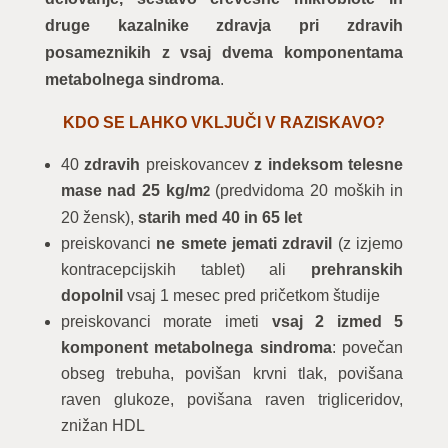
druge kazalnike zdravja pri zdravih
posameznikih z vsaj dvema komponentama
metabolnega sindroma
.
KDO SE LAHKO VKLJUČI V RAZISKAVO?
40
zdravih
preiskovancev
z indeksom telesne
mase nad 25 kg/m
(predvidoma 20 moških in
2
20 žensk),
starih med 40 in 65 let
preiskovanci
ne smete jemati zdravil
(z izjemo
kontracepcijskih tablet) ali
prehranskih
dopolnil
vsaj 1 mesec pred pričetkom študije
preiskovanci morate imeti
vsaj 2 izmed 5
komponent metabolnega sindroma
: povečan
obseg trebuha, povišan krvni tlak, povišana
raven glukoze, povišana raven trigliceridov,
znižan HDL