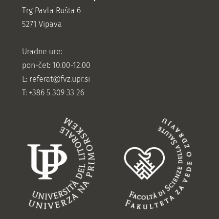
Trg Pavla Rušta 6
5271 Vipava
Uradne ure:
pon-čet: 10.00-12.00
E:
referat@fvz.upr.si
T: +386 5 309 33 26