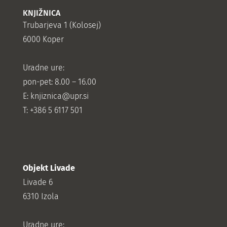
KNJIŽNICA
Trubarjeva 1 (Kolosej)
6000 Koper
Uradne ure:
pon-pet: 8.00 – 16.00
E: knjiznica@upr.si
T: +386 5 6117 501
Objekt Livade
Livade 6
6310 Izola
Uradne ure: