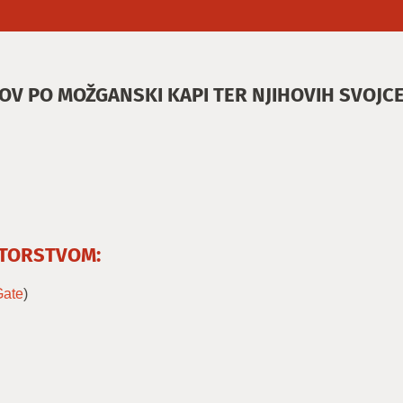
V PO MOŽGANSKI KAPI TER NJIHOVIH SVOJC
NTORSTVOM:
Gate
)