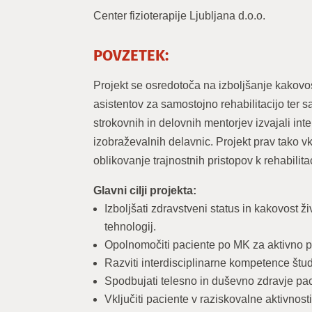
Center fizioterapije Ljubljana d.o.o.
POVZETEK:
Projekt se osredotoča na izboljšanje kakovo
asistentov za samostojno rehabilitacijo ter
strokovnih in delovnih mentorjev izvajali inte
izobraževalnih delavnic. Projekt prav tako 
oblikovanje trajnostnih pristopov k rehabilitac
Glavni cilji projekta:
Izboljšati zdravstveni status in kakovost
tehnologij.
Opolnomočiti paciente po MK za aktivno part
Razviti interdisciplinarne kompetence štu
Spodbujati telesno in duševno zdravje pa
Vključiti paciente v raziskovalne aktivnost