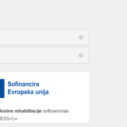
stne rehabilitacije
sofinancirata
 (ESS+).«