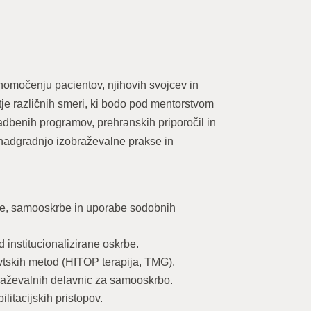
nomočenju pacientov, njihovih svojcev in
je različnih smeri, ki bodo pod mentorstvom
 vadbenih programov, prehranskih priporočil in
 nadgradnjo izobraževalne prakse in
cije, samooskrbe in uporabe sodobnih
d institucionalizirane oskrbe.
evtskih metod (HITOP terapija, TMG).
braževalnih delavnic za samooskrbo.
litacijskih pristopov.