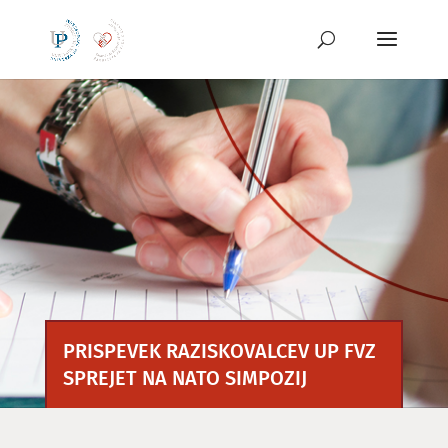
Preskoči
na
vsebino
PRISPEVEK RAZISKOVALCEV UP FVZ
SPREJET NA NATO SIMPOZIJ