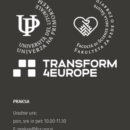
PRAKSA
Uradne ure:
pon, sre in pet: 10.00-11.30
E:
praksa@fvz.upr.si