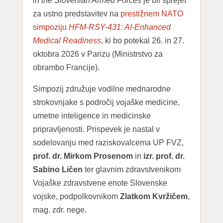
in the Slovenian Armed Forces
je bil sprejet
za ustno predstavitev na
prestižnem NATO
simpoziju
HFM-RSY-431: AI-Enhanced
Medical Readiness
, ki bo potekal 26. in 27.
oktobra 2026 v Parizu (Ministrstvo za
obrambo Francije).
Simpozij združuje vodilne mednarodne
strokovnjake s področij vojaške medicine,
umetne inteligence in medicinske
pripravljenosti. Prispevek je nastal v
sodelovanju med raziskovalcema UP FVZ,
prof. dr. Mirkom Prosenom
in
izr. prof. dr.
Sabino Ličen
ter glavnim zdravstvenikom
Vojaške zdravstvene enote Slovenske
vojske, podpolkovnikom
Zlatkom Kvržičem
,
mag. zdr. nege.