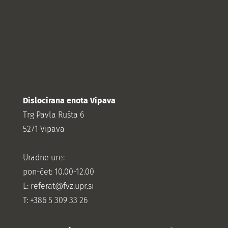
Dislocirana enota Vipava
Trg Pavla Rušta 6
5271 Vipava
Uradne ure:
pon-čet: 10.00-12.00
E:
referat@fvz.upr.si
T: +386 5 309 33 26