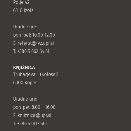
Polje 42
6310 Izola
Uradne ure:
pon–pet: 10.00-12.00
E:
referat@fvz.upr.si
T: +386 5 662 64 61
KNJIŽNICA
Trubarjeva 1 (Kolosej)
6000 Koper
Uradne ure:
pon-pet: 8.00 – 16.00
E: knjiznica@upr.si
T: +386 5 6117 501