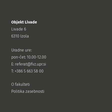
Objekt Livade
Livade 6
6310 Izola
Uradne ure:
pon-čet: 10.00-12.00
E:
referat@fvz.upr.si
T: +386 5 663 58 00
O fakulteti
Politika zasebnosti