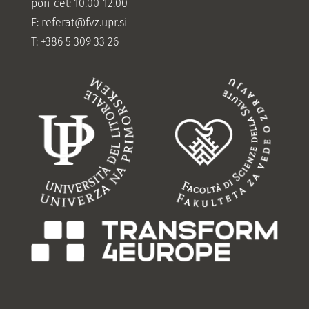
pon-čet: 10.00-12.00
E:
referat@fvz.upr.si
T: +386 5 309 33 26