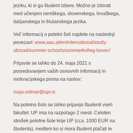
jeziku, ki si ga študent izbere. Možno je izbirati
med učenjem nemškega, slovenskega, hrvaškega,
italijanskega in friulanskega jezika.
Več informacij o poletni šoli najdete na naslednji
povezavi:
www.aau.at/en/international/study-
abroad/summer-schools/sommerkolleg-bovec/
Prijavite se lahko do 24. maja 2021 s
posredovanjem vaših osnovnih informacij in
motivacijskega pisma na naslov:
maja.vidmar@upr.si
Na poletno šolo se lahko prijavijo študenti vseh
fakultet. UP ima na razpolago 2 mesti. Celoten
strošek poletne šole krije UP (cca. 1000 EUR na
študenta), medtem ko si mora študent plačati le