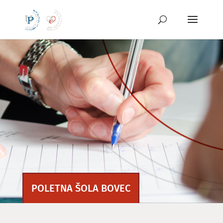
Preskoči
na
vsebino
POLETNA ŠOLA BOVEC