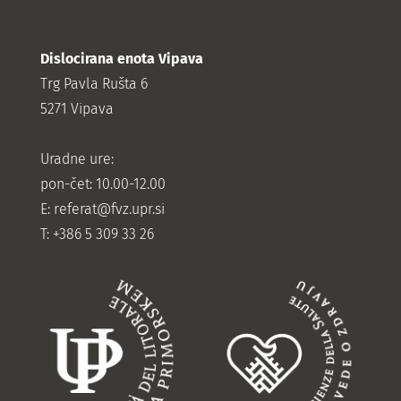
Dislocirana enota Vipava
Trg Pavla Rušta 6
5271 Vipava
Uradne ure:
pon-čet: 10.00-12.00
E:
referat@fvz.upr.si
T: +386 5 309 33 26