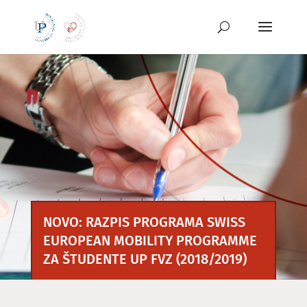
Preskoči
na
vsebino
NOVO: RAZPIS PROGRAMA SWISS
EUROPEAN MOBILITY PROGRAMME
ZA ŠTUDENTE UP FVZ (2018/2019)