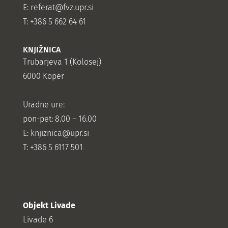
E:
referat@fvz.upr.si
T: +386 5 662 64 61
KNJIŽNICA
Trubarjeva 1 (Kolosej)
6000 Koper
Uradne ure:
pon-pet: 8.00 – 16.00
E: knjiznica@upr.si
T: +386 5 6117 501
Objekt Livade
Livade 6