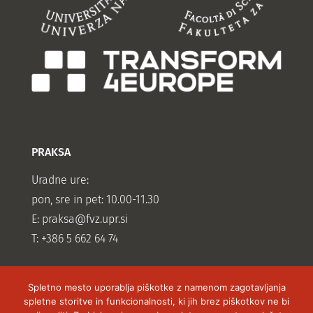
PRAKSA
Uradne ure:
pon, sre in pet: 10.00-11.30
E:
praksa@fvz.upr.si
T: +386 5 662 64 74
Spletno mesto uporablja piškotke z namenom zagotavljanja
spletne storitve in funkcionalnosti, ki jih brez piškotkov ne bi