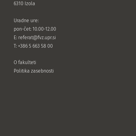
6310 Izola
Uradne ure:
pon-čet: 10.00-12.00
E:
referat@fvz.upr.si
T: +386 5 663 58 00
O fakulteti
Politika zasebnosti