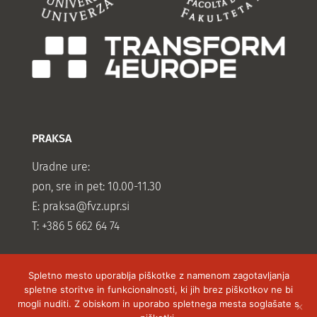
PRAKSA
Uradne ure:
pon, sre in pet: 10.00-11.30
E:
praksa@fvz.upr.si
T: +386 5 662 64 74
Spletno mesto uporablja piškotke z namenom zagotavljanja
spletne storitve in funkcionalnosti, ki jih brez piškotkov ne bi
mogli nuditi. Z obiskom in uporabo spletnega mesta soglašate s