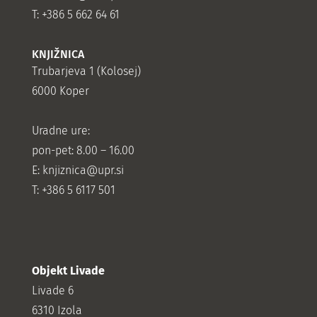
T: +386 5 662 64 61
KNJIŽNICA
Trubarjeva 1 (Kolosej)
6000 Koper
Uradne ure:
pon-pet: 8.00 – 16.00
E: knjiznica@upr.si
T: +386 5 6117 501
Objekt Livade
Livade 6
6310 Izola