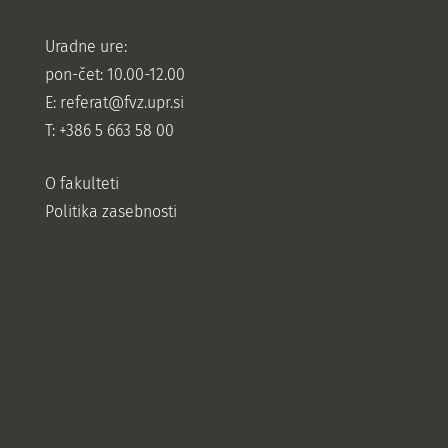
Uradne ure:
pon-čet: 10.00-12.00
E:
referat@fvz.upr.si
T: +386 5 663 58 00
O fakulteti
Politika zasebnosti