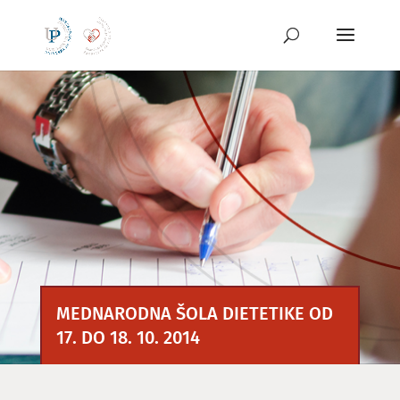
Preskoči
na
vsebino
MEDNARODNA ŠOLA DIETETIKE OD
17. DO 18. 10. 2014