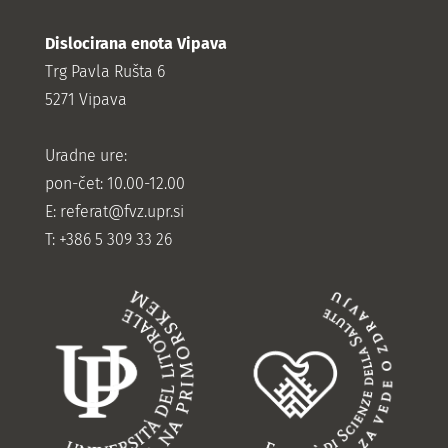
Dislocirana enota Vipava
Trg Pavla Rušta 6
5271 Vipava
Uradne ure:
pon-čet: 10.00-12.00
E:
referat@fvz.upr.si
T: +386 5 309 33 26