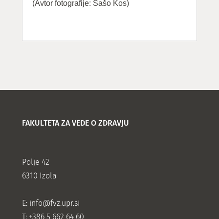
(Avtor fotografije: Sašo Kos)
FAKULTETA ZA VEDE O ZDRAVJU
Polje 42
6310 Izola
E:
info@fvz.upr.si
T: +386 5 662 64 60