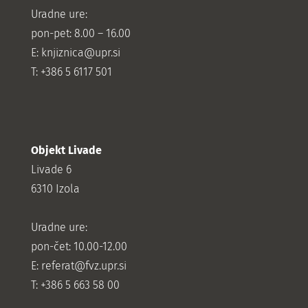
Uradne ure:
pon-pet: 8.00 – 16.00
E: knjiznica@upr.si
T: +386 5 6117 501
Objekt Livade
Livade 6
6310 Izola
Uradne ure:
pon-čet: 10.00-12.00
E:
referat@fvz.upr.si
T: +386 5 663 58 00