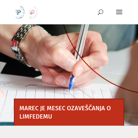
Preskoči
na
vsebino
MAREC JE MESEC OZAVEŠČANJA O
LIMFEDEMU