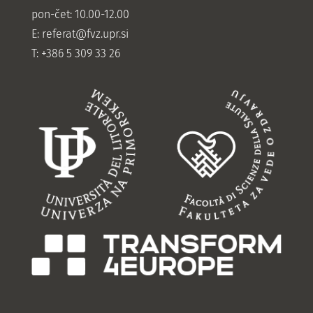
pon-čet: 10.00-12.00
E:
referat@fvz.upr.si
T: +386 5 309 33 26