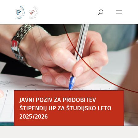
Preskoči
na
vsebino
JAVNI POZIV ZA PRIDOBITEV
ŠTIPENDIJ UP ZA ŠTUDIJSKO LETO
2025/2026