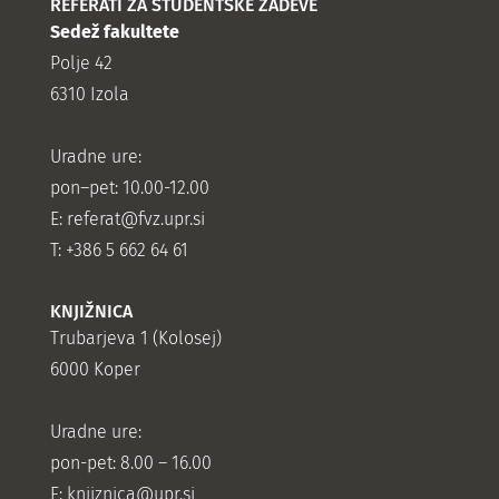
REFERATI ZA ŠTUDENTSKE ZADEVE
Sedež fakultete
Polje 42
6310 Izola
Uradne ure:
pon–pet: 10.00-12.00
E:
referat@fvz.upr.si
T: +386 5 662 64 61
KNJIŽNICA
Trubarjeva 1 (Kolosej)
6000 Koper
Uradne ure:
pon-pet: 8.00 – 16.00
E: knjiznica@upr.si