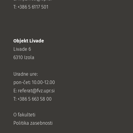
T: +386 5 6117 501
Objekt Livade
Livade 6
6310 Izola
Uradne ure:
pon-čet: 10.00-12.00
E:
referat@fvz.upr.si
T: +386 5 663 58 00
O fakulteti
Politika zasebnosti