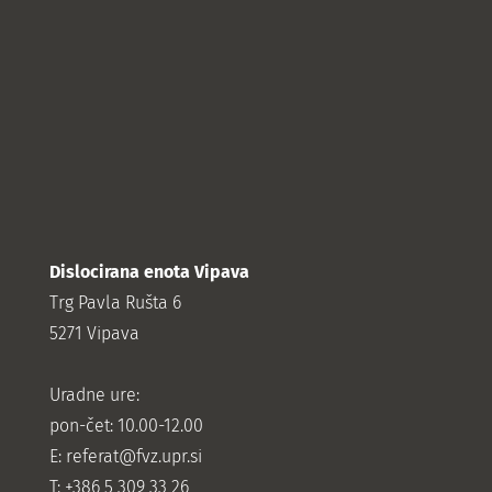
Dislocirana enota Vipava
Trg Pavla Rušta 6
5271 Vipava
Uradne ure:
pon-čet: 10.00-12.00
E:
referat@fvz.upr.si
T: +386 5 309 33 26