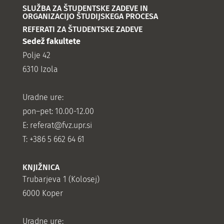
SLUŽBA ZA ŠTUDENTSKE ZADEVE IN
ORGANIZACIJO ŠTUDIJSKEGA PROCESA
REFERATI ZA ŠTUDENTSKE ZADEVE
Sedež fakultete
Polje 42
6310 Izola
Uradne ure:
pon–pet: 10.00-12.00
E:
referat@fvz.upr.si
T: +386 5 662 64 61
KNJIŽNICA
Trubarjeva 1 (Kolosej)
6000 Koper
Uradne ure: