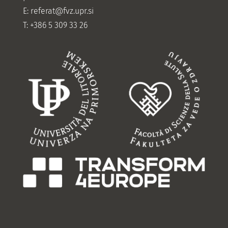
E:
referat@fvz.upr.si
T: +386 5 309 33 26