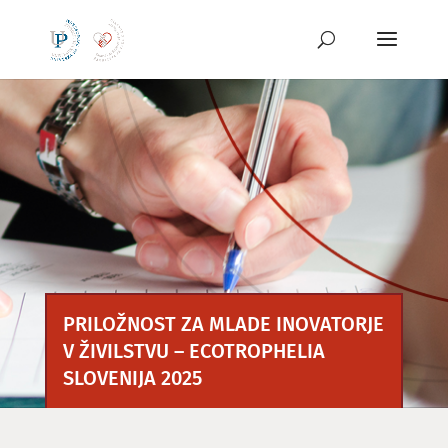
Preskoči
na
vsebino
PRILOŽNOST ZA MLADE INOVATORJE
V ŽIVILSTVU – ECOTROPHELIA
SLOVENIJA 2025