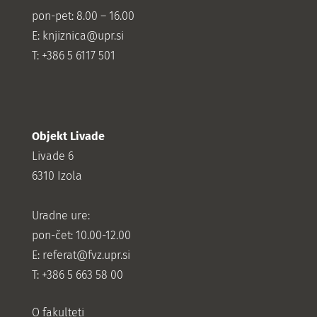
pon-pet: 8.00 – 16.00
E: knjiznica@upr.si
T: +386 5 6117 501
Objekt Livade
Livade 6
6310 Izola
Uradne ure:
pon-čet: 10.00-12.00
E:
referat@fvz.upr.si
T: +386 5 663 58 00
O fakulteti