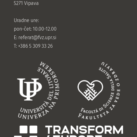
5271 Vipava
Uradne ure:
pon-čet: 10.00-12.00
E:
referat@fvz.upr.si
T: +386 5 309 33 26