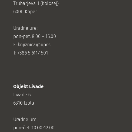
Trubarjeva 1 (Kolosej)
6000 Koper
Uradne ure:
pon-pet: 8.00 – 16.00
E: knjiznica@upr.si
T: +386 5 6117 501
Objekt Livade
Livade 6
6310 Izola
Uradne ure:
pon-čet: 10.00-12.00