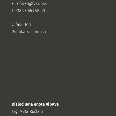
E:
referat@fvz.upr.si
T: +386 5 663 58 00
O fakulteti
Politika zasebnosti
Dislocirana enota Vipava
Trg Pavla Rušta 6