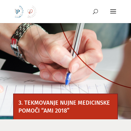
Preskoči
na
vsebino
3. TEKMOVANJE NUJNE MEDICINSKE
POMOČI “AMI 2018”